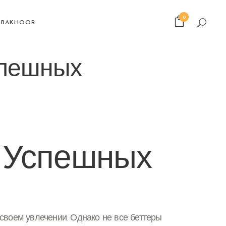
0
BAKHOOR
спешных
ы Успешных
своем увлечении. Однако не все беттеры