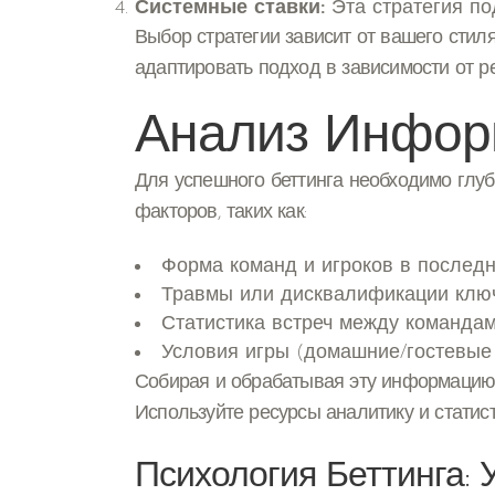
Системные ставки:
Эта стратегия по
Выбор стратегии зависит от вашего стиля
адаптировать подход в зависимости от ре
Анализ Информ
Для успешного беттинга необходимо глу
факторов, таких как:
Форма команд и игроков в последн
Травмы или дисквалификации ключ
Статистика встреч между командам
Условия игры (домашние/гостевые 
Собирая и обрабатывая эту информацию,
Используйте ресурсы аналитику и статист
Психология Беттинга: