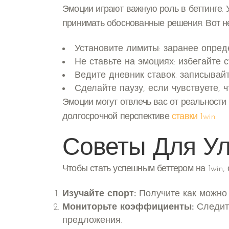
Эмоции играют важную роль в беттинге. 
принимать обоснованные решения. Вот не
Установите лимиты: заранее опреде
Не ставьте на эмоциях: избегайте 
Ведите дневник ставок: записывайт
Сделайте паузу, если чувствуете, ч
Эмоции могут отвлечь вас от реальности
долгосрочной перспективе
ставки 1win
.
Советы Для Ул
Чтобы стать успешным беттером на 1win,
Изучайте спорт:
Получите как можно 
Мониторьте коэффициенты:
Следите
предложения.