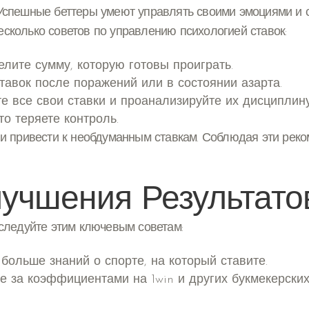
Успешные беттеры умеют управлять своими эмоциями и с
сколько советов по управлению психологией ставок:
лите сумму, которую готовы проиграть.
ставок после поражений или в состоянии азарта.
е все свои ставки и проанализируйте их дисциплину
то теряете контроль.
 и привести к необдуманным ставкам. Соблюдая эти рек
учшения Результато
 следуйте этим ключевым советам:
больше знаний о спорте, на который ставите.
 за коэффициентами на 1win и других букмекерских