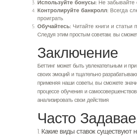
Используйте бонусы:
Не забывайте о
Контролируйте банкролл:
Всегда сле
проиграть.
Обучайтесь:
Читайте книги и статьи 
Следуя этим простым советам, вы сможет
Заключение
Беттинг может быть увлекательным и при
своих эмоций и тщательно разрабатывают
применяя наши советы, вы сможете значи
процессе обучения и самосовершенствов
анализировать свои действия.
Часто Задава
1. Какие виды ставок существуют 