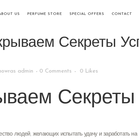
ABOUT US
PERFUME STORE
SPECIAL OFFERS
CONTACT
скрываем Секреты У
nowras admin
0 Comments
0
Likes
рываем Секрет
ство людей, желающих испытать удачу и заработать на 