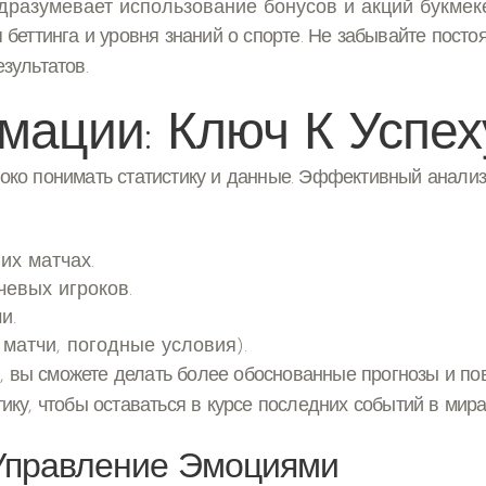
дразумевает использование бонусов и акций букмек
 беттинга и уровня знаний о спорте. Не забывайте посто
зультатов.
ации: Ключ К Успех
боко понимать статистику и данные. Эффективный анали
их матчах.
евых игроков.
и.
матчи, погодные условия).
 вы сможете делать более обоснованные прогнозы и по
ику, чтобы оставаться в курсе последних событий в мира
 Управление Эмоциями