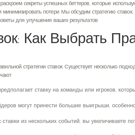
 раскроем секреты успешных беттеров, которые использу
и минимизировать потери. Мы обсудим стратегию ставок,
советы для улучшения ваших результатов.
вок: Как Выбрать П
равильной стратегии ставок. Существует несколько подхо
чают:
редполагает ставку на команды или игроков, котор
йдеров могут принести большие выигрыши, особенн
-ставки из нескольких событий, вы увеличиваете п