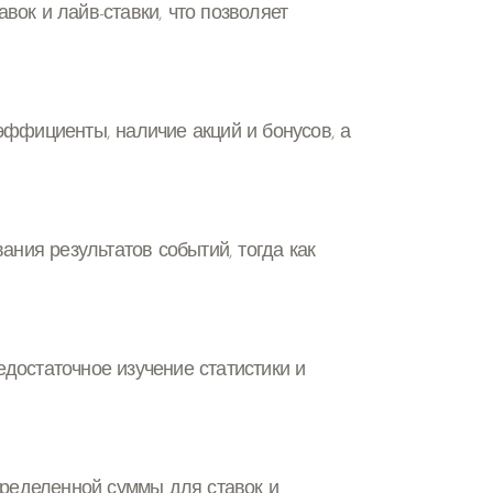
вок и лайв-ставки, что позволяет
эффициенты, наличие акций и бонусов, а
ания результатов событий, тогда как
едостаточное изучение статистики и
пределенной суммы для ставок и