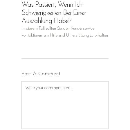
Was Passiert, Wenn Ich
Schwierigkeiten Bei Einer
Auszahlung Habe?
In diesem Fall sollten Sie den Kundenservice
kontaktieren, um Hilfe und Unterstützung zu erhalten.
Post A Comment