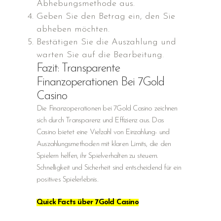
Abhebungsmethode aus.
Geben Sie den Betrag ein, den Sie
abheben möchten.
Bestätigen Sie die Auszahlung und
warten Sie auf die Bearbeitung.
Fazit: Transparente
Finanzoperationen Bei 7Gold
Casino
Die Finanzoperationen bei 7Gold Casino zeichnen
sich durch Transparenz und Effizienz aus. Das
Casino bietet eine Vielzahl von Einzahlung- und
Auszahlungsmethoden mit klaren Limits, die den
Spielern helfen, ihr Spielverhalten zu steuern.
Schnelligkeit und Sicherheit sind entscheidend für ein
positives Spielerlebnis.
Quick Facts über 7Gold Casino