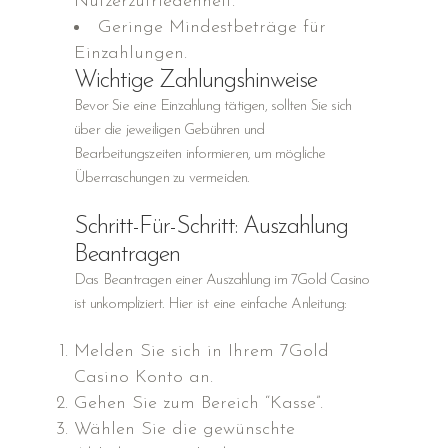
Nutzerzufriedenheit.
Geringe Mindestbeträge für
Einzahlungen.
Wichtige Zahlungshinweise
Bevor Sie eine Einzahlung tätigen, sollten Sie sich
über die jeweiligen Gebühren und
Bearbeitungszeiten informieren, um mögliche
Überraschungen zu vermeiden.
Schritt-Für-Schritt: Auszahlung
Beantragen
Das Beantragen einer Auszahlung im 7Gold Casino
ist unkompliziert. Hier ist eine einfache Anleitung:
Melden Sie sich in Ihrem 7Gold
Casino Konto an.
Gehen Sie zum Bereich “Kasse”.
Wählen Sie die gewünschte