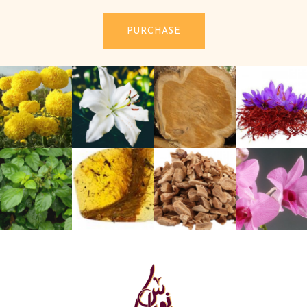
PURCHASE