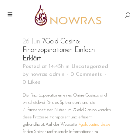
26 Jun
7Gold Casino:
Finanzoperationen Einfach
Erklärt
Posted at 14:45h
in
Uncategorized
by
nowras admin
0 Comments
0
Likes
Die Finanzoperationen eines Online-Casinos sind
entscheidend für das Spielerlebnis und die
Zufriedenheit der Nutzer. Im 7Gold Casino werden
diese Prozesse transparent und effizient
gehandhabt. Auf der Webseite
7goldcasino-de.de
finden Spieler umfassende Informationen zu