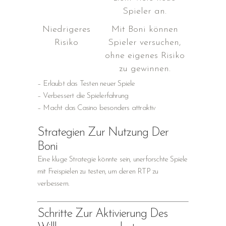
Spieler an.
Niedrigeres
Mit Boni können
Risiko
Spieler versuchen,
ohne eigenes Risiko
zu gewinnen.
– Erlaubt das Testen neuer Spiele
– Verbessert die Spielerfahrung
– Macht das Casino besonders attraktiv
Strategien Zur Nutzung Der
Boni
Eine kluge Strategie könnte sein, unerforschte Spiele
mit Freispielen zu testen, um deren RTP zu
verbessern.
Schritte Zur Aktivierung Des