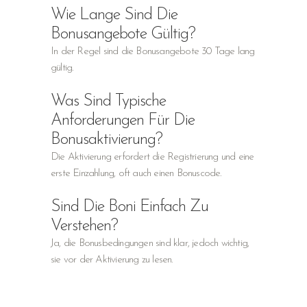
Wie Lange Sind Die
Bonusangebote Gültig?
In der Regel sind die Bonusangebote 30 Tage lang
gültig.
Was Sind Typische
Anforderungen Für Die
Bonusaktivierung?
Die Aktivierung erfordert die Registrierung und eine
erste Einzahlung, oft auch einen Bonuscode.
Sind Die Boni Einfach Zu
Verstehen?
Ja, die Bonusbedingungen sind klar, jedoch wichtig,
sie vor der Aktivierung zu lesen.