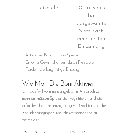
Freispiele
50 Freispiele
für
ausgewählte
Slots nach
einer ersten
Einzahlung
– Attraktive Boni für neue Spieler
– Erhöhte Gewinnchancen durch Freispiele
– Fördert die langfristige Bindung
Wie Man Die Boni Aktiviert
Um das Willkommensangebot in Anspruch zu
nehmen, müssen Spieler sich registrieren und die
erforderliche Einzahlung tätigen. Beachten Sie die
Bonusbedingungen, um Missverständnisse zu
vermeiden.