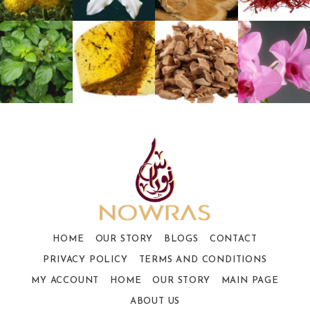
HOME
OUR STORY
BLOGS
CONTACT
PRIVACY POLICY
TERMS AND CONDITIONS
MY ACCOUNT
HOME
OUR STORY
MAIN PAGE
ABOUT US