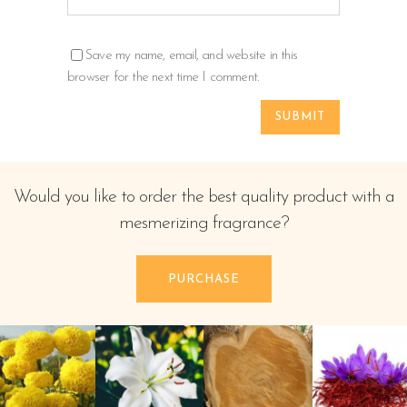
Save my name, email, and website in this
browser for the next time I comment.
Would you like to order the best quality product with a
mesmerizing fragrance?
PURCHASE