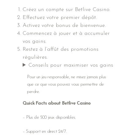
Créez un compte sur Betlive Casino.
Effectuez votre premier dépôt.
Activez votre bonus de bienvenue.
Commencez à jouer et à accumuler
vos gains.
Restez à l’affût des promotions
régulières.
Conseils pour maximiser vos gains
Pour un jeu responsable, ne misez jamais plus
que ce que vous pouvez vous permettre de
perdre.
Quick Facts about Betlive Casino
– Plus de 500 jeux disponibles.
– Support en direct 24/7.