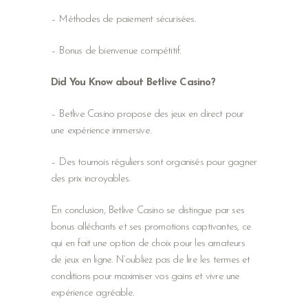
– Méthodes de paiement sécurisées.
– Bonus de bienvenue compétitif.
Did You Know about Betlive Casino?
– Betlive Casino propose des jeux en direct pour
une expérience immersive.
– Des tournois réguliers sont organisés pour gagner
des prix incroyables.
En conclusion, Betlive Casino se distingue par ses
bonus alléchants et ses promotions captivantes, ce
qui en fait une option de choix pour les amateurs
de jeux en ligne. N’oubliez pas de lire les termes et
conditions pour maximiser vos gains et vivre une
expérience agréable.