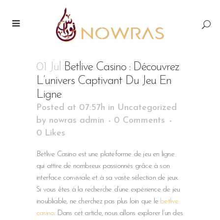
01 Jul
Betlive Casino : Découvrez
L’univers Captivant Du Jeu En
Ligne
Posted at 07:57h
in
Uncategorized
by
nowras admin
0 Comments
0
Likes
Betlive Casino est une plateforme de jeu en ligne
qui attire de nombreux passionnés grâce à son
interface conviviale et à sa vaste sélection de jeux.
Si vous êtes à la recherche d’une expérience de jeu
inoubliable, ne cherchez pas plus loin que le
betlive
casino
. Dans cet article, nous allons explorer l’un des