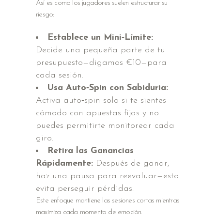
Así es como los jugadores suelen estructurar su
riesgo:
Establece un Mini‑Límite:
Decide una pequeña parte de tu
presupuesto—digamos €10—para
cada sesión.
Usa Auto‑Spin con Sabiduría:
Activa auto‑spin solo si te sientes
cómodo con apuestas fijas y no
puedes permitirte monitorear cada
giro.
Retira las Ganancias
Rápidamente:
Después de ganar,
haz una pausa para reevaluar—esto
evita perseguir pérdidas.
Este enfoque mantiene las sesiones cortas mientras
maximiza cada momento de emoción.