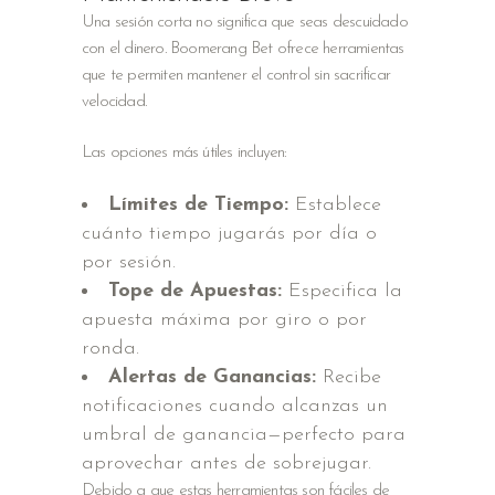
Una sesión corta no significa que seas descuidado
con el dinero. Boomerang Bet ofrece herramientas
que te permiten mantener el control sin sacrificar
velocidad.
Las opciones más útiles incluyen:
Límites de Tiempo:
Establece
cuánto tiempo jugarás por día o
por sesión.
Tope de Apuestas:
Especifica la
apuesta máxima por giro o por
ronda.
Alertas de Ganancias:
Recibe
notificaciones cuando alcanzas un
umbral de ganancia—perfecto para
aprovechar antes de sobrejugar.
Debido a que estas herramientas son fáciles de