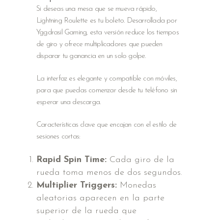
Si deseas una mesa que se mueva rápido,
Lightning Roulette es tu boleto. Desarrollada por
Yggdrasil Gaming, esta versión reduce los tiempos
de giro y ofrece multiplicadores que pueden
disparar tu ganancia en un solo golpe.
La interfaz es elegante y compatible con móviles,
para que puedas comenzar desde tu teléfono sin
esperar una descarga.
Características clave que encajan con el estilo de
sesiones cortas:
Rapid Spin Time:
Cada giro de la
rueda toma menos de dos segundos.
Multiplier Triggers:
Monedas
aleatorias aparecen en la parte
superior de la rueda que