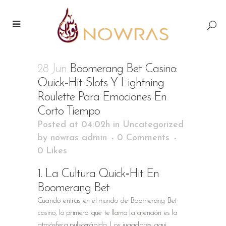
28 Jun
Boomerang Bet Casino:
Quick‑Hit Slots Y Lightning
Roulette Para Emociones En
Corto Tiempo
Posted at 04:02h
in
Uncategorized
by
nowras admin
0 Comments
0
Likes
1. La Cultura Quick‑Hit En
Boomerang Bet
Cuando entras en el mundo de Boomerang Bet
casino, lo primero que te llama la atención es la
atmósfera pulso‑rápida. Los jugadores aquí