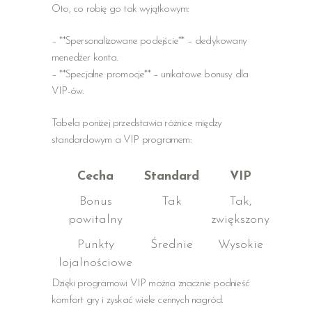
Oto, co robię go tak wyjątkowym:
– **Spersonalizowane podejście** – dedykowany
menedżer konta.
– **Specjalne promocje** – unikatowe bonusy dla
VIP-ów.
Tabela poniżej przedstawia różnice między
standardowym a VIP programem:
Cecha
Standard
VIP
Bonus
Tak
Tak,
powitalny
zwiększony
Punkty
Średnie
Wysokie
lojalnościowe
Dzięki programowi VIP można znacznie podnieść
komfort gry i zyskać wiele cennych nagród.