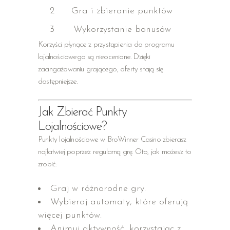
2
Gra i zbieranie punktów
3
Wykorzystanie bonusów
Korzyści płynące z przystąpienia do programu
lojalnościowego są nieocenione. Dzięki
zaangażowaniu grającego, oferty stają się
dostępniejsze.
Jak Zbierać Punkty
Lojalnościowe?
Punkty lojalnościowe w BroWinner Casino zbierasz
najłatwiej poprzez regularną grę. Oto, jak możesz to
zrobić:
Graj w różnorodne gry.
Wybieraj automaty, które oferują
więcej punktów.
Animuj aktywność, korzystając z