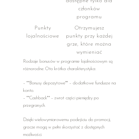
dostępne tylko dla
członków
programu
Punkty
Otrzymujesz
lojalnościowe
punkty przy każdej
grze, które można
wymieniać
Rodzaje bonusów w programie lojalnościowym są
różnorodne. Oto krótka charakterystyka:
– **Bonusy depozytowe** – dodatkowe fundusze na
konto.
– **Cashback** – zwrot części pieniędzy po
przegranych.
Dzięki wielowymiarowemu podejściu do promocji,
gracze mogą w pełni skorzystać z dostępnych
możliwości.