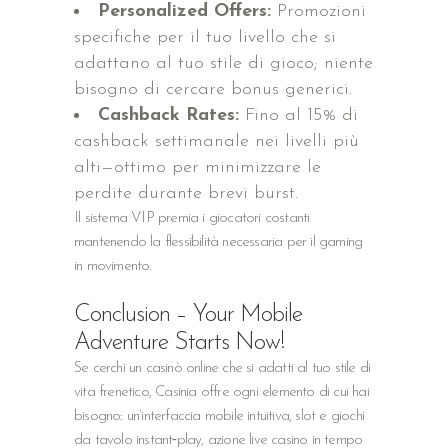
Personalized Offers:
Promozioni
specifiche per il tuo livello che si
adattano al tuo stile di gioco; niente
bisogno di cercare bonus generici.
Cashback Rates:
Fino al 15% di
cashback settimanale nei livelli più
alti—ottimo per minimizzare le
perdite durante brevi burst.
Il sistema VIP premia i giocatori costanti
mantenendo la flessibilità necessaria per il gaming
in movimento.
Conclusion – Your Mobile
Adventure Starts Now!
Se cerchi un casinò online che si adatti al tuo stile di
vita frenetico, Casinia offre ogni elemento di cui hai
bisogno: un’interfaccia mobile intuitiva, slot e giochi
da tavolo instant‑play, azione live casino in tempo