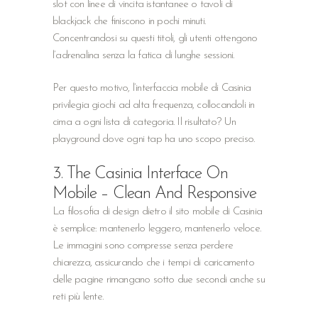
slot con linee di vincita istantanee o tavoli di
blackjack che finiscono in pochi minuti.
Concentrandosi su questi titoli, gli utenti ottengono
l’adrenalina senza la fatica di lunghe sessioni.
Per questo motivo, l’interfaccia mobile di Casinia
privilegia giochi ad alta frequenza, collocandoli in
cima a ogni lista di categoria. Il risultato? Un
playground dove ogni tap ha uno scopo preciso.
3. The Casinia Interface On
Mobile – Clean And Responsive
La filosofia di design dietro il sito mobile di Casinia
è semplice: mantenerlo leggero, mantenerlo veloce.
Le immagini sono compresse senza perdere
chiarezza, assicurando che i tempi di caricamento
delle pagine rimangano sotto due secondi anche su
reti più lente.