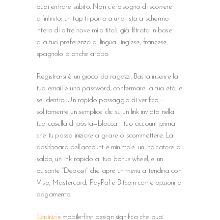
puoi entrare subito. Non c’è bisogno di scorrere
all’infinito; un tap ti porta a una lista a schermo
intero di oltre nove mila titoli, già filtrata in base
alla tua preferenza di lingua—inglese, francese,
spagnolo o anche arabo.
Registrarsi è un gioco da ragazzi. Basta inserire la
tua email e una password, confermare la tua età, e
sei dentro. Un rapido passaggio di verifica—
solitamente un semplice clic su un link inviato nella
tua casella di posta—blocca il tuo account prima
che tu possa iniziare a girare o scommettere. La
dashboard dell’account è minimale: un indicatore di
saldo, un link rapido al tuo bonus wheel, e un
pulsante “Deposit” che apre un menu a tendina con
Visa, Mastercard, PayPal e Bitcoin come opzioni di
pagamento.
Casinia
’s mobile‑first design significa che puoi