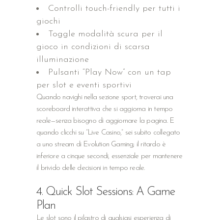
Controlli touch-friendly per tutti i
giochi
Toggle modalità scura per il
gioco in condizioni di scarsa
illuminazione
Pulsanti “Play Now” con un tap
per slot e eventi sportivi
Quando navighi nella sezione sport, troverai una
scoreboard interattiva che si aggiorna in tempo
reale—senza bisogno di aggiornare la pagina. E
quando clicchi su “Live Casino,” sei subito collegato
a uno stream di Evolution Gaming; il ritardo è
inferiore a cinque secondi, essenziale per mantenere
il brivido delle decisioni in tempo reale.
4. Quick Slot Sessions: A Game
Plan
Le slot sono il pilastro di qualsiasi esperienza di