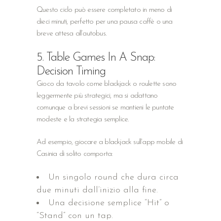
Questo ciclo può essere completato in meno di
dieci minuti, perfetto per una pausa caffè o una
breve attesa all’autobus.
5. Table Games In A Snap:
Decision Timing
Gioco da tavolo come blackjack o roulette sono
leggermente più strategici, ma si adattano
comunque a brevi sessioni se mantieni le puntate
modeste e la strategia semplice.
Ad esempio, giocare a blackjack sull’app mobile di
Casinia di solito comporta:
Un singolo round che dura circa
due minuti dall’inizio alla fine.
Una decisione semplice “Hit” o
“Stand” con un tap.