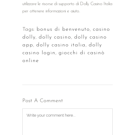
utilizzare le risorse di supporto di Dolly Casino Italia
per ottenere informazioni e aiuto.
Tags:
bonus di benvenuto
,
casino
dolly
,
dolly casino
,
dolly casino
app
,
dolly casino italia
,
dolly
casino login
,
giocchi di casinò
online
Post A Comment