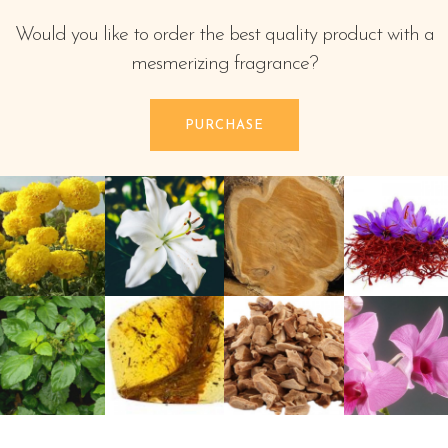
Would you like to order the best quality product with a
mesmerizing fragrance?
PURCHASE