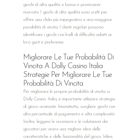
giochi di alta qualità e bonus e promozioni
riservate. I giochi di alta qualità sono scelti per
offrire una sfida più impegnativa e una maggiore
possibilità di vincita. I clienti regolari possono
identificare i giochi con livelli di difficoltà adatti ai
loro gusti e preferenze.
Migliorare Le Tue Probabilità Di
Vincita A Dolly Casino Italia
Strategie Per Migliorare Le Tue
Probabilità Di Vincita
Per migliorare le proprie probabilità di vincita a
Dolly Casino Italia, è importante utilizzare strategie
di gioco avanzate. Innanzitutto, scegliere giochi con
alta percentuale di pagamento e alta complessità.
Inoltre, leggere le recensioni e le valutazioni dei
giocatori per avere una migliore idea delle
caratteristiche e delle funzionalità del gioco. Infine,