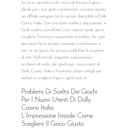
Se sei un giocatore che cerca di trovare il gioco
ideale per i tuoi gusti e preferenze, sai bene quanto
sia difficile navigare tra le opzioni disponibili a Dolly
Casino Italia. Con così tante scelte a disposizione, è
facile sentirsi sopraffatti e non sapere quale gioco
scegliere. Tuttavia, è importante ricordare che ogni
giocatore ha le proprie esigenze e preferenze, e
non c’è un gioco che possa soddisfare le esigenze
di tutti. Nell’articolo seguente, esploreremo i
problemi di scelta dei giochi per i nuovi utenti di
Dolly Casino Italia e forniremo alcuni consigli per
aiutarti a scegliere il gioco giusto per te.
Problemi Di Scelta Dei Giochi
Per I Nuovi Utenti Di Dolly
Casino Italia
L’Impressione Iniziale: Come
Scegliere Il Gioco Giusto