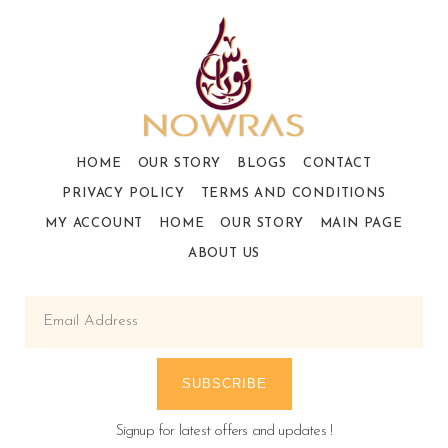
HOME
OUR STORY
BLOGS
CONTACT
PRIVACY POLICY
TERMS AND CONDITIONS
MY ACCOUNT
HOME
OUR STORY
MAIN PAGE
ABOUT US
Signup for latest offers and updates !