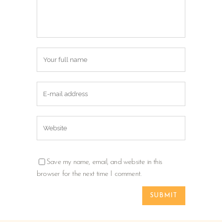
Save my name, email, and website in this
browser for the next time I comment.