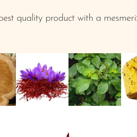
best quality product with a mesmeri