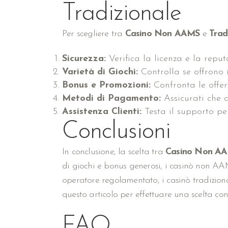
Tradizionale
Per scegliere tra
Casino Non AAMS
e
Trad
Sicurezza:
Verifica la licenza e la reput
Varietà di Giochi:
Controlla se offrono i 
Bonus e Promozioni:
Confronta le offert
Metodi di Pagamento:
Assicurati che a
Assistenza Clienti:
Testa il supporto per
Conclusioni
In conclusione, la scelta tra
Casino Non A
di giochi e bonus generosi, i casinò non AAMS
operatore regolamentato, i casinò tradizional
questo articolo per effettuare una scelta c
FAQ