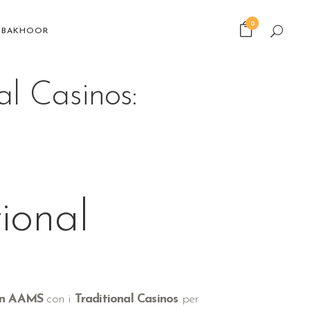
0
BAKHOOR
l Casinos:
ional
on AAMS
con i
Traditional Casinos
per