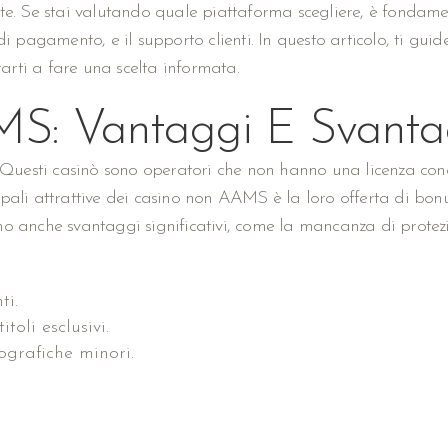
e. Se stai valutando quale piattaforma scegliere, è fondamen
i di pagamento, e il supporto clienti. In questo articolo, ti guid
tarti a fare una scelta informata.
S: Vantaggi E Svanta
 Questi casinò sono operatori che non hanno una licenza con
pali attrattive dei casino non AAMS è la loro offerta di bon
ono anche svantaggi significativi, come la mancanza di protezion
ti.
toli esclusivi.
ografiche minori.