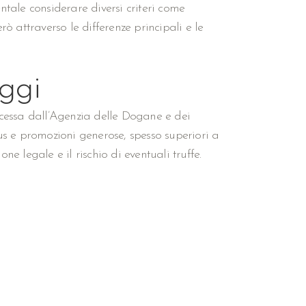
tale considerare diversi criteri come
erò attraverso le differenze principali e le
ggi
cessa dall’Agenzia delle Dogane e dei
us e promozioni generose, spesso superiori a
e legale e il rischio di eventuali truffe.