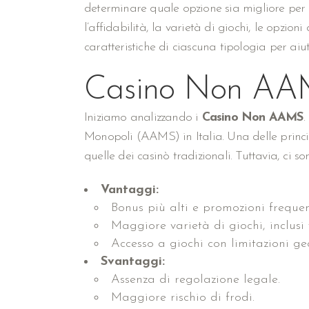
determinare quale opzione sia migliore per t
l’affidabilità, la varietà di giochi, le opzion
caratteristiche di ciascuna tipologia per aiu
Casino Non AAM
Iniziamo analizzando i
Casino Non AAMS
.
Monopoli (AAMS) in Italia. Una delle princi
quelle dei casinò tradizionali. Tuttavia, ci s
Vantaggi:
Bonus più alti e promozioni frequen
Maggiore varietà di giochi, inclusi ti
Accesso a giochi con limitazioni ge
Svantaggi:
Assenza di regolazione legale.
Maggiore rischio di frodi.