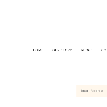
HOME
OUR STORY
BLOGS
CO