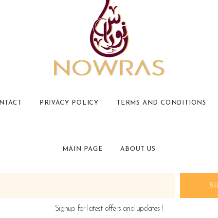
NTACT
PRIVACY POLICY
TERMS AND CONDITIONS
MAIN PAGE
ABOUT US
Signup for latest offers and updates !