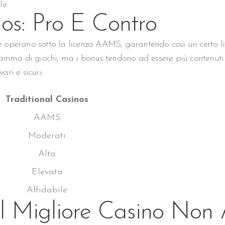
le.
nos: Pro E Contro
he operano sotto la licenza AAMS, garantendo così un certo liv
amma di giochi, ma i bonus tendono ad essere più contenuti r
ri e sicuri.
Traditional Casinos
AAMS
Moderati
Alta
Elevata
Affidabile
Il Migliore Casino N