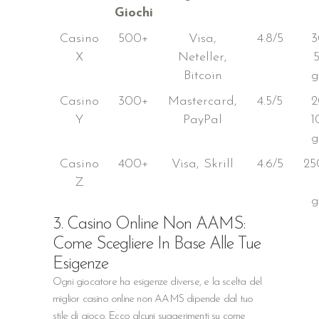
Giochi
Casino
500+
Visa,
4.8/5
3
X
Neteller,
5
Bitcoin
g
Casino
300+
Mastercard,
4.5/5
2
Y
PayPal
1
g
Casino
400+
Visa, Skrill
4.6/5
25
Z
g
3. Casino Online Non AAMS:
Come Scegliere In Base Alle Tue
Esigenze
Ogni giocatore ha esigenze diverse, e la scelta del
miglior casino online non AAMS dipende dal tuo
stile di gioco. Ecco alcuni suggerimenti su come