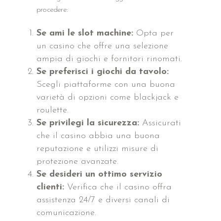
procedere:
Se ami le slot machine:
Opta per
un casino che offre una selezione
ampia di giochi e fornitori rinomati.
Se preferisci i giochi da tavolo:
Scegli piattaforme con una buona
varietà di opzioni come blackjack e
roulette.
Se privilegi la sicurezza:
Assicurati
che il casino abbia una buona
reputazione e utilizzi misure di
protezione avanzate.
Se desideri un ottimo servizio
clienti:
Verifica che il casino offra
assistenza 24/7 e diversi canali di
comunicazione.