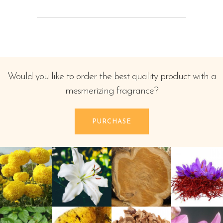
Would you like to order the best quality product with a
mesmerizing fragrance?
PURCHASE