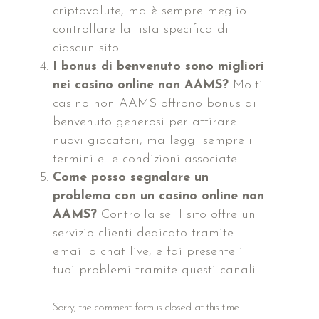
criptovalute, ma è sempre meglio
controllare la lista specifica di
ciascun sito.
I bonus di benvenuto sono migliori
nei casino online non AAMS?
Molti
casino non AAMS offrono bonus di
benvenuto generosi per attirare
nuovi giocatori, ma leggi sempre i
termini e le condizioni associate.
Come posso segnalare un
problema con un casino online non
AAMS?
Controlla se il sito offre un
servizio clienti dedicato tramite
email o chat live, e fai presente i
tuoi problemi tramite questi canali.
Sorry, the comment form is closed at this time.