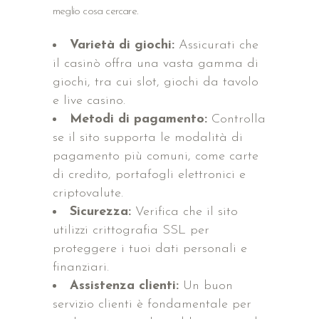
meglio cosa cercare.
Varietà di giochi:
Assicurati che
il casinò offra una vasta gamma di
giochi, tra cui slot, giochi da tavolo
e live casino.
Metodi di pagamento:
Controlla
se il sito supporta le modalità di
pagamento più comuni, come carte
di credito, portafogli elettronici e
criptovalute.
Sicurezza:
Verifica che il sito
utilizzi crittografia SSL per
proteggere i tuoi dati personali e
finanziari.
Assistenza clienti:
Un buon
servizio clienti è fondamentale per