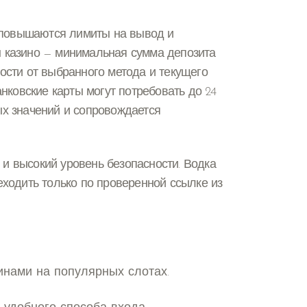
, повышаются лимиты на вывод и
ы казино — минимальная сумма депозита
мости от выбранного метода и текущего
нковские карты могут потребовать до 24
ых значений и сопровождается
 и высокий уровень безопасности. Водка
еходить только по проверенной ссылке из
инами на популярных слотах.