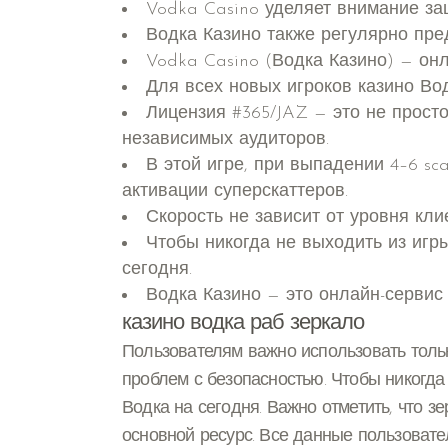
Vodka Casino уделяет внимание з
Водка Казино также регулярно пре
Vodka Casino (Водка Казино) — он
Для всех новых игроков казино Во
Лицензия #365/JAZ — это не прост
независимых аудиторов.
В этой игре, при выпадении 4–6 s
активации суперскаттеров.
Скорость не зависит от уровня кли
Чтобы никогда не выходить из игр
сегодня.
Водка Казино — это онлайн-сервис 
казино водка раб зеркало
Пользователям важно использовать толь
проблем с безопасностью. Чтобы никогда 
Водка на сегодня. Важно отметить, что з
основной ресурс. Все данные пользова