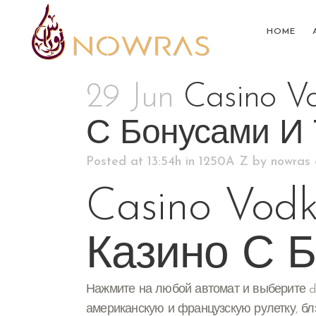
HOME
29 Jun
Casino V
С Бонусами И
Posted at 13:54h
in
1250A Z
by
nowras
Casino Vod
Казино С 
Нажмите на любой автомат и выберите d
американскую и французскую рулетку, блэ