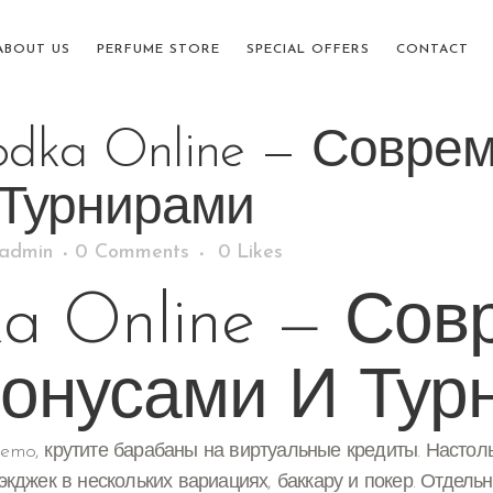
ABOUT US
PERFUME STORE
SPECIAL OFFERS
CONTACT
odka Online — Совре
 Турнирами
 admin
0 Comments
0
Likes
ka Online — Со
Бонусами И Тур
emo, крутите барабаны на виртуальные кредиты. Настол
кджек в нескольких вариациях, баккару и покер. Отдельн