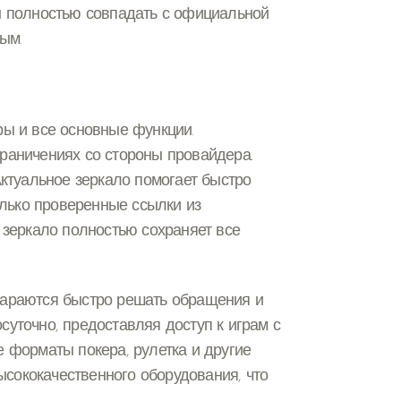
ен полностью совпадать с официальной
ым.
ры и все основные функции.
граничениях со стороны провайдера.
Актуальное зеркало помогает быстро
олько проверенные ссылки из
зеркало полностью сохраняет все
стараются быстро решать обращения и
суточно, предоставляя доступ к играм с
 форматы покера, рулетка и другие
ысококачественного оборудования, что