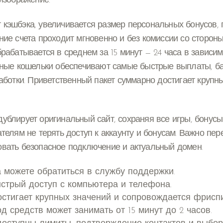
изображение.
 кэшбэка, увеличивается размер персональных бонусов
ние счета проходит мгновенно и без комиссии со сторон
рабатывается в среднем за 15 минут — 24 часа в зависи
нные кошельки обеспечивают самые быстрые выплаты, ба
работки. Приветственный пакет суммарно достигает крупн
ублирует оригинальный сайт, сохраняя все игры, бонусы
телям не терять доступ к аккаунту и бонусам. Важно пер
овать безопасное подключение и актуальный домен.
а можете обратиться в службу поддержки.
стрый доступ с компьютера и телефона.
стигает крупных значений и сопровождается фрисп
 средств может занимать от 15 минут до 2 часов.