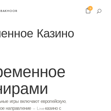
0
BAKHOOR
менное Казино
временное
нирами
ьные игры включают европейскую,
ое направление — Live-казино с