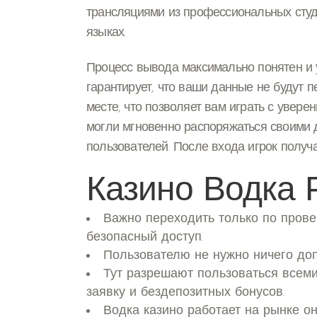
трансляциями из профессиональных студий
языках.
Процесс вывода максимально понятен и у
гарантирует, что ваши данные не будут 
месте, что позволяет вам играть с увере
могли мгновенно распоряжаться своими д
пользователей. После входа игрок получа
Казино Водка 
Важно переходить только по пров
безопасный доступ.
Пользователю не нужно ничего доп
Тут разрешают пользоваться всем
заявку и бездепозитных бонусов.
Водка казино работает на рынке 