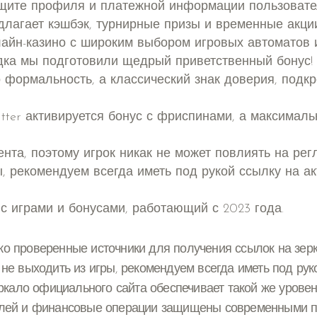
ащите профиля и платежной информации пользовате
длагает кэшбэк, турнирные призы и временные акци
лайн-казино с широким выбором игровых автоматов и
дка мы подготовили щедрый приветственный бонус!
о формальность, а классический знак доверия, под
catter активируется бонус с фриспинами, а максима
ента, поэтому игрок никак не может повлиять на рег
ы, рекомендуем всегда иметь под рукой ссылку на а
с играми и бонусами, работающий с 2023 года.
ко проверенные источники для получения ссылок на зер
не выходить из игры, рекомендуем всегда иметь под рук
еркало официального сайта обеспечивает такой же уровен
телей и финансовые операции защищены современными 