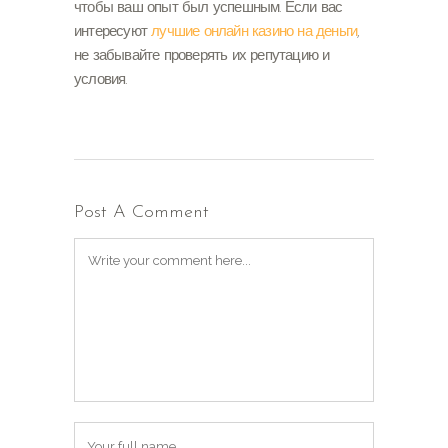
чтобы ваш опыт был успешным. Если вас
интересуют
лучшие онлайн казино на деньги
,
не забывайте проверять их репутацию и
условия.
Post A Comment