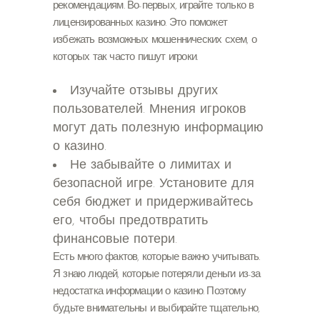
рекомендациям. Во-первых, играйте только в
лицензированных казино. Это поможет
избежать возможных мошеннических схем, о
которых так часто пишут игроки.
Изучайте отзывы других
пользователей. Мнения игроков
могут дать полезную информацию
о казино.
Не забывайте о лимитах и
безопасной игре. Установите для
себя бюджет и придерживайтесь
его, чтобы предотвратить
финансовые потери.
Есть много фактов, которые важно учитывать.
Я знаю людей, которые потеряли деньги из-за
недостатка информации о казино. Поэтому
будьте внимательны и выбирайте тщательно,