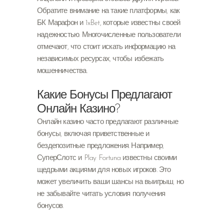
Обратите внимание на такие платформы, как
БК Марафон и 1xBet, которые известны своей
надежностью. Многочисленные пользователи
отмечают, что стоит искать информацию на
независимых ресурсах, чтобы избежать
мошенничества.
Какие Бонусы Предлагают
Онлайн Казино?
Онлайн казино часто предлагают различные
бонусы, включая приветственные и
бездепозитные предложения. Например,
СуперСлотс и Play Fortuna известны своими
щедрыми акциями для новых игроков. Это
может увеличить ваши шансы на выигрыш, но
не забывайте читать условия получения
бонусов.