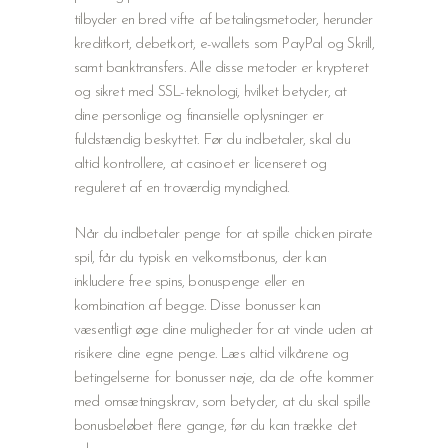
tilbyder en bred vifte af betalingsmetoder, herunder
kreditkort, debetkort, e-wallets som PayPal og Skrill,
samt banktransfers. Alle disse metoder er krypteret
og sikret med SSL-teknologi, hvilket betyder, at
dine personlige og finansielle oplysninger er
fuldstændig beskyttet. Før du indbetaler, skal du
altid kontrollere, at casinoet er licenseret og
reguleret af en troværdig myndighed.
Når du indbetaler penge for at spille chicken pirate
spil, får du typisk en velkomstbonus, der kan
inkludere free spins, bonuspenge eller en
kombination af begge. Disse bonusser kan
væsentligt øge dine muligheder for at vinde uden at
risikere dine egne penge. Læs altid vilkårene og
betingelserne for bonusser nøje, da de ofte kommer
med omsætningskrav, som betyder, at du skal spille
bonusbeløbet flere gange, før du kan trække det