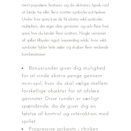
mest populære features, og de aktiveres typisk ved
at lande tre eller flere scatter-symboler på hjulene.
Under free spins kan du få ekstra wild-symboler,
multipliers, der øger dine gevinster, og selv flere free
spins, hvis du lander flere scatters. Nogle versioner
af spillet tilbyder også “expanding wilds,” hvor wild-
symboler fylder hele søjler og skaber flere vindende
kombinationer.
Bonusrunder giver dig mulighed
for at vinde ekstra penge gennem
mini-spil, hvor du skal vælge mellem
forskellige objekter for at afsløre
gevinster. Disse runder er særligt
spændende, da de giver dig en
følelse af kontrol og interaktion med
spillet.
Progressive jackpots i chicken