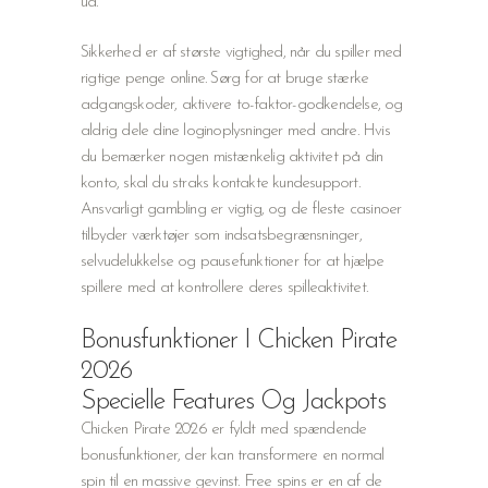
ud.
Sikkerhed er af største vigtighed, når du spiller med
rigtige penge online. Sørg for at bruge stærke
adgangskoder, aktivere to-faktor-godkendelse, og
aldrig dele dine loginoplysninger med andre. Hvis
du bemærker nogen mistænkelig aktivitet på din
konto, skal du straks kontakte kundesupport.
Ansvarligt gambling er vigtig, og de fleste casinoer
tilbyder værktøjer som indsatsbegrænsninger,
selvudelukkelse og pausefunktioner for at hjælpe
spillere med at kontrollere deres spilleaktivitet.
Bonusfunktioner I Chicken Pirate
2026
Specielle Features Og Jackpots
Chicken Pirate 2026 er fyldt med spændende
bonusfunktioner, der kan transformere en normal
spin til en massive gevinst. Free spins er en af de