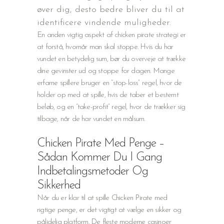
øver dig, desto bedre bliver du til at
identificere vindende muligheder.
En anden vigtig aspekt af chicken pirate strategi er
at forstå, hvornår man skal stoppe. Hvis du har
vundet en betydelig sum, bør du overveje at trække
dine gevinster ud og stoppe for dagen. Mange
erfarne spillere bruger en “stop-loss” regel, hvor de
holder op med at spille, hvis de taber et bestemt
beløb, og en “take-profit” regel, hvor de trækker sig
tilbage, når de har vundet en målsum.
Chicken Pirate Med Penge –
Sådan Kommer Du I Gang
Indbetalingsmetoder Og
Sikkerhed
Når du er klar til at spille Chicken Pirate med
rigtige penge, er det vigtigt at vælge en sikker og
pålidelig platform. De fleste moderne casinoer