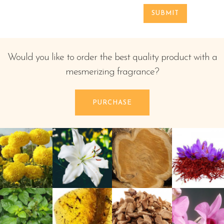
Would you like to order the best quality product with a
mesmerizing fragrance?
PURCHASE