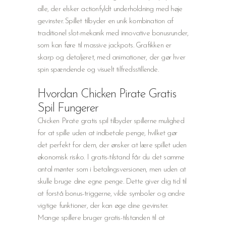
alle, der elsker actionfyldt underholdning med høje
gevinster. Spillet tilbyder en unik kombination af
traditionel slot-mekanik med innovative bonusrunder,
som kan føre til massive jackpots. Grafikken er
skarp og detaljeret, med animationer, der gør hver
spin spændende og visuelt tilfredsstillende.
Hvordan Chicken Pirate Gratis
Spil Fungerer
Chicken Pirate gratis spil tilbyder spillerne mulighed
for at spille uden at indbetale penge, hvilket gør
det perfekt for dem, der ønsker at lære spillet uden
økonomisk risiko. I gratis-tilstand får du det samme
antal mønter som i betalingsversionen, men uden at
skulle bruge dine egne penge. Dette giver dig tid til
at forstå bonus-triggerne, vilde symboler og andre
vigtige funktioner, der kan øge dine gevinster.
Mange spillere bruger gratis-tilstanden til at