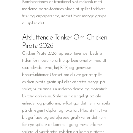
Kombinationen af traditionel slot-mekanik med
moderne bonus-features sikrer, at spillet forbliver
frisk og engagerende, uanset hvor mange gange
du spiller det.
Afsluttende Tanker Om Chicken
Pirate 2026
Chicken Pirate 2026 repræsenterer det bedste
inden for moderne online spilleautomater, med sit
spændende tema, høj RTP, og generøse
bonusfunktioner. Uanset om du vælger at spille
chicken pirate gratis spil eller at sætte penge på
spillet, vil du finde en underholdende og potentielt
lukrativ oplevelse. Spillet er tilgængeligt på alle
enheder og platforme, hvilket gør det nemt at spille
på din egen tidsplan og lokation. Med sin intuitive
brugerflade og detaljerede grafikker er det nemt
for nye spillere at komme i gang, mens erfarne
spillere vil værdsætte dybden og kompleksiteten i