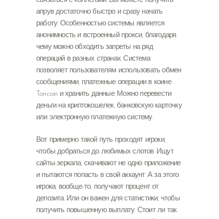
связаться с коллегами. Вы можете получить
апрув достаточно быстро и сразу начать
работу. Особенностью системы является
анонимность и встроенный прокси, благодаря
чему можно обходить запреты на ряд
операций в разных странах. Система
позволяет пользователям использовать обмен
сообщениями, платежные операции в коине
Toncoin и хранить данные. Можно перевести
деньги на криптокошелек, банковскую карточку
или электронную платежную систему.
Вот примерно такой путь проходят игроки,
чтобы добраться до любимых слотов. Ищут
сайты-зеркала, скачивают не одно приложение
и пытаются попасть в свой аккаунт. А за этого
игрока, вообще-то, получают процент от
депозита. Или он важен для статистики, чтобы
получить повышенную выплату. Стоит ли так