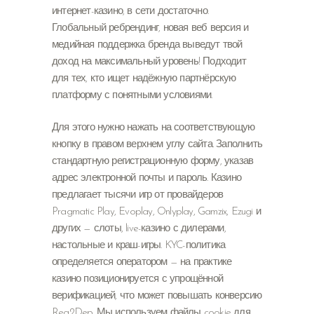
интернет-казино, в сети достаточно.
Глобальный ребрендинг, новая веб версия и
медийная поддержка бренда выведут твой
доход на максимальный уровень! Подходит
для тех, кто ищет надёжную партнёрскую
платформу с понятными условиями.
Для этого нужно нажать на соответствующую
кнопку в правом верхнем углу сайта. Заполнить
стандартную регистрационную форму, указав
адрес электронной почты и пароль. Казино
предлагает тысячи игр от провайдеров
Pragmatic Play, Evoplay, Onlyplay, Gamzix, Ezugi и
других — слоты, live-казино с дилерами,
настольные и краш-игры. KYC-политика
определяется оператором — на практике
казино позиционируется с упрощённой
верификацией, что может повышать конверсию
Reg2Dep. Мы используем файлы cookie для