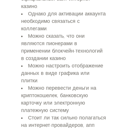
казино.
Однако для активации аккаунта
необходимо связаться с
коллегами.
Можно сказать, что они
являются пионерами в
применении блокчейн-технологий
в создании казино.
Можно настроить отображение
данных в виде графика или
плитки.
Можно перевести деньги на
криптокошелек, банковскую
карточку или электронную
платежную систему.
Стоит ли так сильно полагаться
на интернет-провайдеров, апп