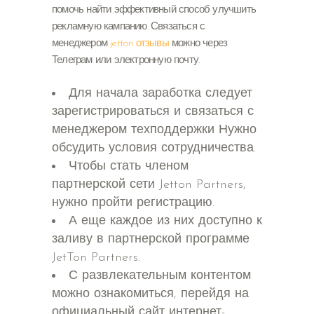
помочь найти эффективный способ улучшить
рекламную кампанию. Связаться с
менеджером
jetton отзывы
можно через
Телеграм или электронную почту.
Для начала заработка следует
зарегистрироваться и связаться с
менеджером техподдержки Нужно
обсудить условия сотрудничества.
Чтобы стать членом
партнерской сети Jetton Partners,
нужно пройти регистрацию.
А еще каждое из них доступно к
заливу в партнерской программе
JetTon Partners.
С развлекательным контентом
можно ознакомиться, перейдя на
официальный сайт интернет-