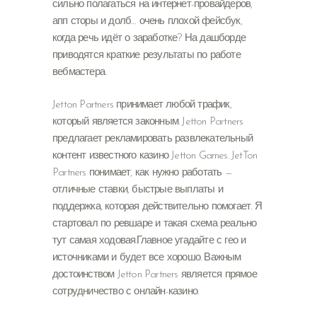
сильно полагаться на интернет-провайдеров,
апп сторы и долб… очень плохой фейсбук,
когда речь идёт о заработке? На дашборде
приводятся краткие результаты по работе
вебмастера.
Jetton Partners принимает любой трафик,
который является законным. Jetton Partners
предлагает рекламировать развлекательный
контент известного казино Jetton Games. JetTon
Partners понимает, как нужно работать —
отличные ставки, быстрые выплаты и
поддержка, которая действительно помогает. Я
стартовал по ревшаре и такая схема реально
тут самая ходовая.Главное угадайте с гео и
источниками и будет все хорошо. Важным
достоинством Jetton Partners является прямое
сотрудничество с онлайн-казино.