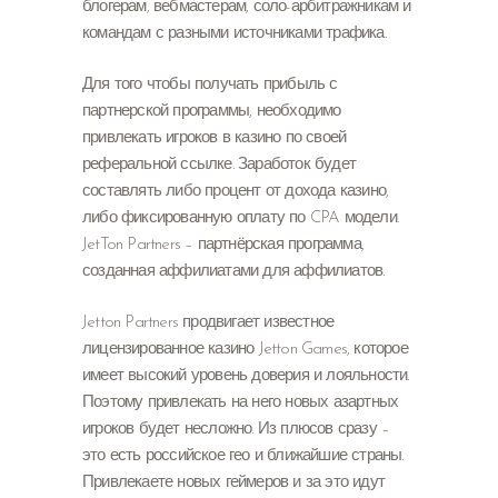
блогерам, вебмастерам, соло-арбитражникам и
командам с разными источниками трафика.
Для того чтобы получать прибыль с
партнерской программы, необходимо
привлекать игроков в казино по своей
реферальной ссылке. Заработок будет
составлять либо процент от дохода казино,
либо фиксированную оплату по CPA модели.
JetTon Partners – партнёрская программа,
созданная аффилиатами для аффилиатов.
Jetton Partners продвигает известное
лицензированное казино Jetton Games, которое
имеет высокий уровень доверия и лояльности.
Поэтому привлекать на него новых азартных
игроков будет несложно. Из плюсов сразу –
это есть российское гео и ближайшие страны.
Привлекаете новых геймеров и за это идут