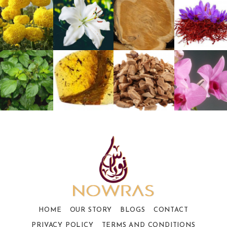
HOME
OUR STORY
BLOGS
CONTACT
PRIVACY POLICY
TERMS AND CONDITIONS