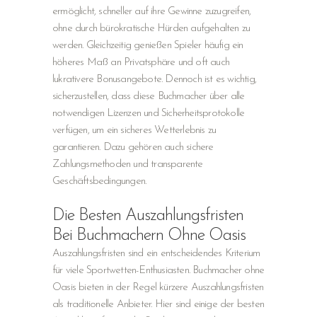
ermöglicht, schneller auf ihre Gewinne zuzugreifen,
ohne durch bürokratische Hürden aufgehalten zu
werden. Gleichzeitig genießen Spieler häufig ein
höheres Maß an Privatsphäre und oft auch
lukrativere Bonusangebote. Dennoch ist es wichtig,
sicherzustellen, dass diese Buchmacher über alle
notwendigen Lizenzen und Sicherheitsprotokolle
verfügen, um ein sicheres Wetterlebnis zu
garantieren. Dazu gehören auch sichere
Zahlungsmethoden und transparente
Geschäftsbedingungen.
Die Besten Auszahlungsfristen
Bei Buchmachern Ohne Oasis
Auszahlungsfristen sind ein entscheidendes Kriterium
für viele Sportwetten-Enthusiasten. Buchmacher ohne
Oasis bieten in der Regel kürzere Auszahlungsfristen
als traditionelle Anbieter. Hier sind einige der besten