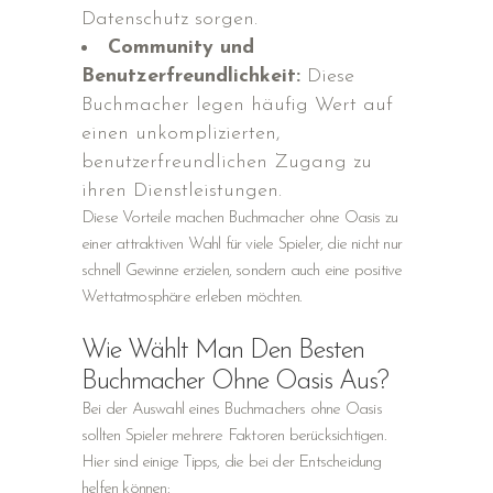
Datenschutz sorgen.
Community und
Benutzerfreundlichkeit:
Diese
Buchmacher legen häufig Wert auf
einen unkomplizierten,
benutzerfreundlichen Zugang zu
ihren Dienstleistungen.
Diese Vorteile machen Buchmacher ohne Oasis zu
einer attraktiven Wahl für viele Spieler, die nicht nur
schnell Gewinne erzielen, sondern auch eine positive
Wettatmosphäre erleben möchten.
Wie Wählt Man Den Besten
Buchmacher Ohne Oasis Aus?
Bei der Auswahl eines Buchmachers ohne Oasis
sollten Spieler mehrere Faktoren berücksichtigen.
Hier sind einige Tipps, die bei der Entscheidung
helfen können: