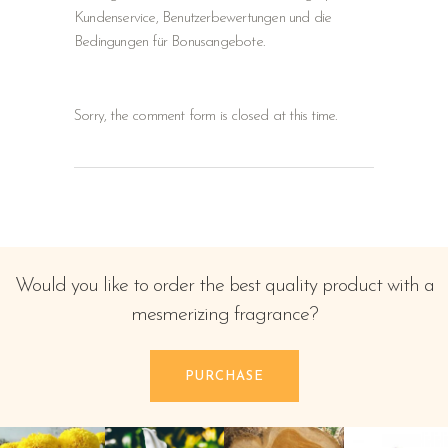
Kundenservice, Benutzerbewertungen und die
Bedingungen für Bonusangebote.
Sorry, the comment form is closed at this time.
Would you like to order the best quality product with a
mesmerizing fragrance?
PURCHASE