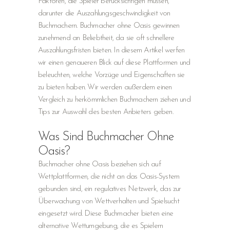
Faktoren, die Spieler berücksichtigen müssen,
darunter die Auszahlungsgeschwindigkeit von
Buchmachern. Buchmacher ohne Oasis gewinnen
zunehmend an Beliebtheit, da sie oft schnellere
Auszahlungsfristen bieten. In diesem Artikel werfen
wir einen genaueren Blick auf diese Plattformen und
beleuchten, welche Vorzüge und Eigenschaften sie
zu bieten haben. Wir werden außerdem einen
Vergleich zu herkömmlichen Buchmachern ziehen und
Tips zur Auswahl des besten Anbieters geben.
Was Sind Buchmacher Ohne
Oasis?
Buchmacher ohne Oasis beziehen sich auf
Wettplattformen, die nicht an das Oasis-System
gebunden sind, ein regulatives Netzwerk, das zur
Überwachung von Wettverhalten und Spielsucht
eingesetzt wird. Diese Buchmacher bieten eine
alternative Wettumgebung, die es Spielern