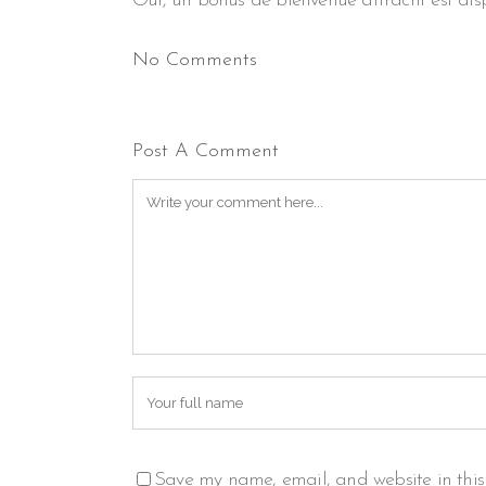
Oui, un bonus de bienvenue attractif est disp
No Comments
Post A Comment
Save my name, email, and website in this