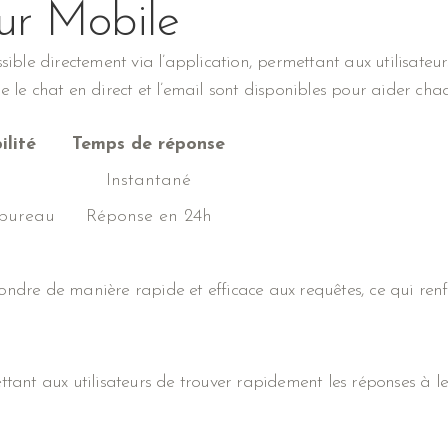
ur Mobile
sible directement via l’application, permettant aux utilisate
 le chat en direct et l’email sont disponibles pour aider cha
ilité
Temps de réponse
Instantané
 bureau
Réponse en 24h
dre de manière rapide et efficace aux requêtes, ce qui renforc
tant aux utilisateurs de trouver rapidement les réponses à le