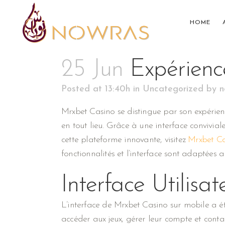
HOME
25 Jun
Expérienc
Posted at 13:40h
in
Uncategorized
by
n
Mrxbet Casino se distingue par son expérienc
en tout lieu. Grâce à une interface convivial
cette plateforme innovante, visitez
Mrxbet Ca
fonctionnalités et l’interface sont adaptées 
Interface Utilisa
L’interface de Mrxbet Casino sur mobile a ét
accéder aux jeux, gérer leur compte et contac