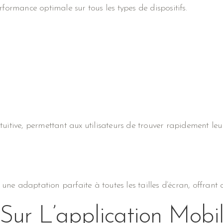
ormance optimale sur tous les types de dispositifs.
tuitive, permettant aux utilisateurs de trouver rapidement leu
une adaptation parfaite à toutes les tailles d’écran, offrant 
 Sur L’application Mobi