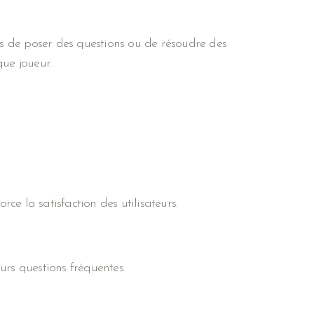
urs de poser des questions ou de résoudre des
que joueur.
e la satisfaction des utilisateurs.
urs questions fréquentes.