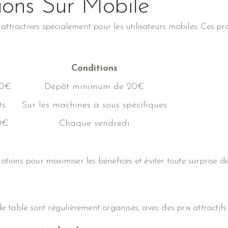
ions Sur Mobile
tractives spécialement pour les utilisateurs mobiles. Ces pr
Conditions
00€
Dépôt minimum de 20€
ts
Sur les machines à sous spécifiques
0€
Chaque vendredi
omotions pour maximiser les bénéfices et éviter toute surprise 
e table sont régulièrement organisés, avec des prix attractifs