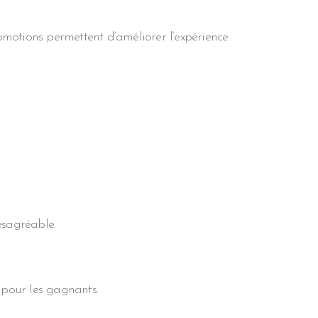
omotions permettent d’améliorer l’expérience
désagréable.
 pour les gagnants.