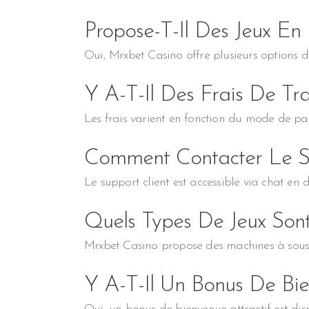
Propose-T-Il Des Jeux En 
Oui, Mrxbet Casino offre plusieurs options de
Y A-T-Il Des Frais De Tra
Les frais varient en fonction du mode de pai
Comment Contacter Le Su
Le support client est accessible via chat en 
Quels Types De Jeux Sont
Mrxbet Casino propose des machines à sous, j
Y A-T-Il Un Bonus De Bi