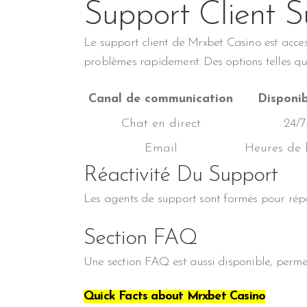
Support Client S
Le support client de Mrxbet Casino est acces
problèmes rapidement. Des options telles que
Canal de communication
Disponib
Chat en direct
24/7
Email
Heures de
Réactivité Du Support
Les agents de support sont formés pour répon
Section FAQ
Une section FAQ est aussi disponible, permet
Quick Facts about Mrxbet Casino