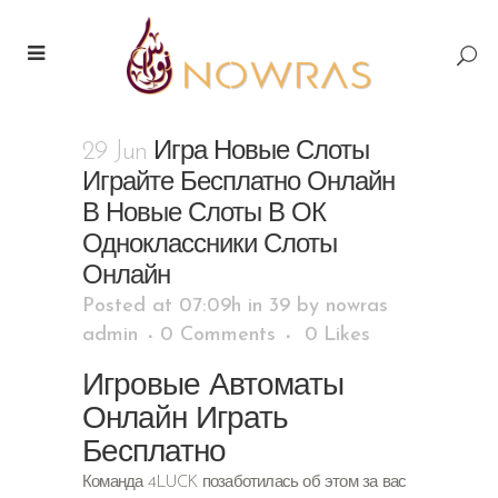
29 Jun
Игра Новые Слоты
Играйте Бесплатно Онлайн
В Новые Слоты В ОК
Одноклассники Слоты
Онлайн
Posted at 07:09h
in
39
by
nowras
admin
0 Comments
0
Likes
Игровые Автоматы
Онлайн Играть
Бесплатно
Команда 4LUCK позаботилась об этом за вас