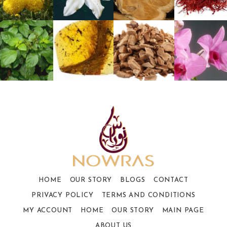
HOME
OUR STORY
BLOGS
CONTACT
PRIVACY POLICY
TERMS AND CONDITIONS
MY ACCOUNT
HOME
OUR STORY
MAIN PAGE
ABOUT US