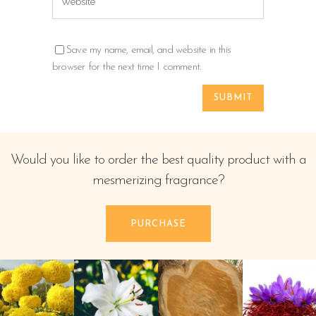
Save my name, email, and website in this
browser for the next time I comment.
Would you like to order the best quality product with a
mesmerizing fragrance?
PURCHASE