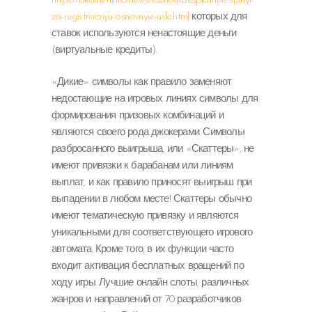
https://bkamen.info/news/raznoe/besplatnyie-spinyi-
za-registracziyu-osnovnyie-uslo.html
которых для
ставок используются ненастоящие деньги
(виртуальные кредиты).
«Дикие» символы как правило заменяют
недостающие на игровых линиях символы для
формирования призовых комбинаций и
являются своего рода джокерами. Символы
разбросанного выигрыша, или «Скаттеры», не
имеют привязки к барабанам или линиям
выплат, и как правило приносят выигрыш при
выпадении в любом месте! Скаттеры обычно
имеют тематическую привязку и являются
уникальными для соответствующего игрового
автомата. Кроме того, в их функции часто
входит активация бесплатных вращений по
ходу игры. Лучшие онлайн слоты, различных
жанров и направлений от 70 разработчиков