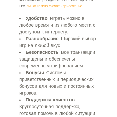
множеством преимуществ. Вот некоторые из
них:
пинко казино скачать приложение
Удобство
: Играть можно в
любое время и из любого места с
доступом к интернету.
Разнообразие
: Широкий выбор
игр на любой вкус.
Безопасность
: Все транзакции
защищены и обеспечены
современным шифрованием.
Бонусы
: Системы
приветственных и периодических
бонусов для новых и постоянных
игроков.
Поддержка клиентов
:
Круглосуточная поддержка,
готовая помочь в любой ситуации.