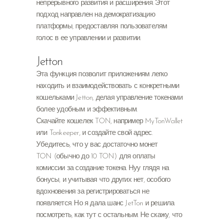
непрерывного развития и расширения. Этот
подход направлен на демократизацию
платформы, предоставляя пользователям
голос в ее управлении и развитии.
Jetton
Эта функция позволит приложениям легко
находить и взаимодействовать с конкретными
кошельками Jetton, делая управление токенами
более удобным и эффективным.
Скачайте кошелек TON, например MyTonWallet
или Tonkeeper, и создайте свой адрес.
Убедитесь, что у вас достаточно монет
TON (обычно до 10 TON) для оплаты
комиссии за создание токена. Нуу глядя на
бонусы, и учитывая что других нет, особого
вдохновения за регистрироваться не
появляется. Но я дала шанс JetTon и решила
посмотреть, как тут с остальным. Не скажу, что