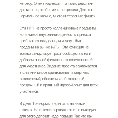
не беру. Очень надеюсь, что таких действий
достаточно, чтобы меня не трогали. Джеттон
нормальное казино, много интересных фишек.
Эти NFT не просто коллекционные предметы,
но и имеют внутреннюю ценность, принося
прибыль их владельцам и могут быть
проданы на рынке JetTon. Эта функция не
только стимулирует рост сообщества, но и
добавляет слой финансовых возможностей
для участников. Видение проекта заключается
в слиянии миров криптовалют и азартных
развлечений, обеспечивая безопасный,
прозрачный и приятный игровой опыт для всех
участников.
В Джет Тон нормально играть на низких
ставках. На высокие правда так и не выходил,
для этого депозит надо повыше. Так что как