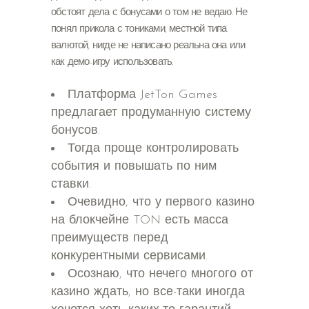
обстоят дела с бонусами о том не ведаю. Не
понял прикола с тониками, местной типа
валютой, нигде не написано реальна она или
как демо-игру использовать.
Платформа JetTon Games
предлагает продуманную систему
бонусов.
Тогда проще контролировать
события и повышать по ним
ставки.
Очевидно, что у первого казино
на блокчейне TON есть масса
преимуществ перед
конкурентными сервисами.
Осознаю, что нечего многого от
казино ждать, но все-таки иногда