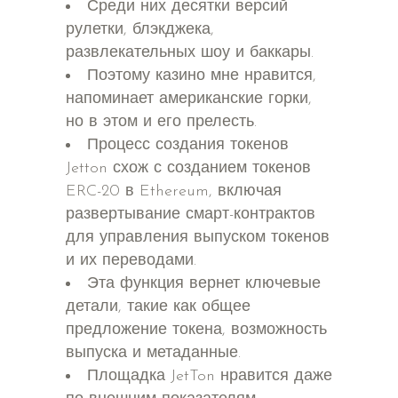
Среди них десятки версий
рулетки, блэкджека,
развлекательных шоу и баккары.
Поэтому казино мне нравится,
напоминает американские горки,
но в этом и его прелесть.
Процесс создания токенов
Jetton схож с созданием токенов
ERC-20 в Ethereum, включая
развертывание смарт-контрактов
для управления выпуском токенов
и их переводами.
Эта функция вернет ключевые
детали, такие как общее
предложение токена, возможность
выпуска и метаданные.
Площадка JetTon нравится даже