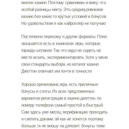
многих казино. Поэтому сравниваю и вижу, что
особой разницы неету. Это среднеуровневое
казино без каких-то крутых условий и бонусов.
Но удовольствия я как хайроллер не получаю.
Постепенно перехожу н другие форматы. Плюс
оказыается есть в казинохах игры, которые
гораздо ыпланее. Так что надо не сидеть на
месте искать, эксперименнтировть. Хотя у меня
свои стандарты выбора, но каталог казино
Джеттон отвечает им почти в точности.
Хорошо оргнизована игра, есть приличные
бонусы и слоты. Из всех предложенных
вариантов регистрации в казино джеттен, по
номеру телефона самый простой и быстрый.
Сам здесь уже месяц, верификацию проходить
и светить доками, ой как не хочется, поэтому
больше 3к не вношу на депозит, бонусы тоже