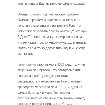
игры и отдача Вау, но явно не самые худшие.
Ожидал любых подстав, любых проблем.
Никаких проблем и подстав в джеттоне не
получил с момента его появления. Рад что
могу себе позволить просто кайфонуть от игры.
В ДжетТон много заманушек игрового формата,
что не играть просто невозможно. Если начать
играть в нем, то за другие площадки и некогда
вспомнить.
Jetton Games стартовало в 2023 году, получив
лицензию от Кюрасао. Это платформа для
пользователей, ценящих скорость,
безопасность и анонимность. Все операции
проводятся через блокчейн TON — один из
самых быстрых в мире. Технология
обеспечивает мгновенные транзакции, защиту
данных и прозрачность. Jetton Games