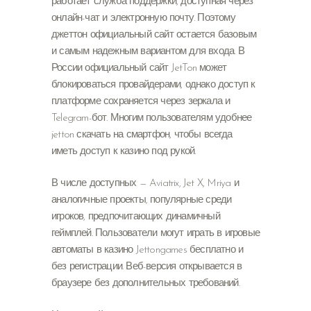
работает служба поддержки, доступная через
онлайн-чат и электронную почту. Поэтому
джеттон официальный сайт остается базовым
и самым надежным вариантом для входа. В
России официальный сайт JetTon может
блокироваться провайдерами, однако доступ к
платформе сохраняется через зеркала и
Telegram-бот. Многим пользователям удобнее
jetton скачать на смартфон, чтобы всегда
иметь доступ к казино под рукой.
В числе доступных — Aviatrix, Jet X, Mriya и
аналогичные проекты, популярные среди
игроков, предпочитающих динамичный
геймплей. Пользователи могут играть в игровые
автоматы в казино Jettongames бесплатно и
без регистрации. Веб-версия открывается в
браузере без дополнительных требований.