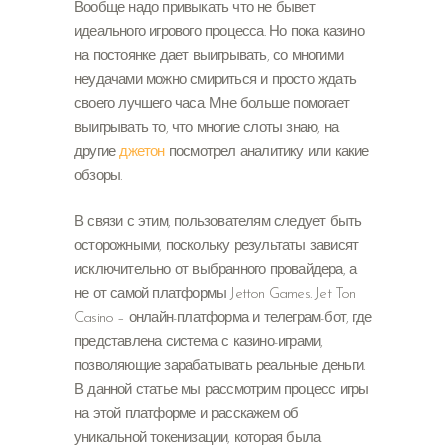
Вообще надо привыкать что не бывет
идеального игрового процесса. Но пока казино
на постоянке дает выигрывать, со многими
неудачами можно смириться и просто ждать
своего лучшего часа. Мне больше помогает
выигрывать то, что многие слоты знаю, на
другие
джетон
посмотрел аналитику или какие
обзоры.
В связи с этим, пользователям следует быть
осторожными, поскольку результаты зависят
исключительно от выбранного провайдера, а
не от самой платформы Jetton Games. Jet Ton
Casino – онлайн-платформа и телеграм-бот, где
представлена система с казино-играми,
позволяющие зарабатывать реальные деньги.
В данной статье мы рассмотрим процесс игры
на этой платформе и расскажем об
уникальной токенизации, которая была