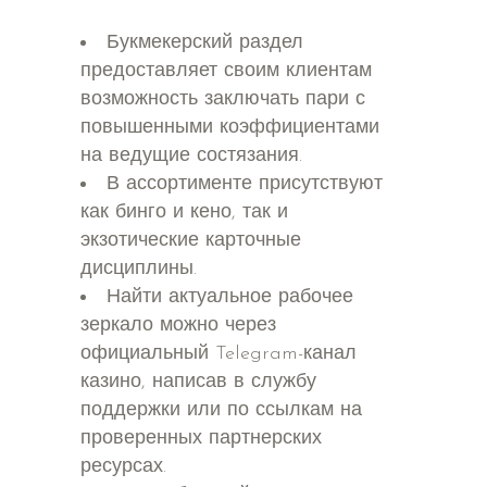
Букмекерский раздел
предоставляет своим клиентам
возможность заключать пари с
повышенными коэффициентами
на ведущие состязания.
В ассортименте присутствуют
как бинго и кено, так и
экзотические карточные
дисциплины.
Найти актуальное рабочее
зеркало можно через
официальный Telegram-канал
казино, написав в службу
поддержки или по ссылкам на
проверенных партнерских
ресурсах.