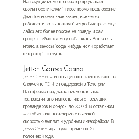
На текущий момент оператор предлагает
своим посетителям 1 такое промо предложение.
ДжетТон нормальное казино, все четко
работает и по выплатам быстро. Быстрые, еще
лайф, это более похоже на правду и сам
процесс геймплея могу наблюдать. Вот здесь
играю, а заносы “когда-нибудь, если сработает
генератор” это чушь.
Jetton Games Casino
JetTon Games — инновационное криптоказино на
блокчейне TON с поддержкой в Телеграм.
Платформа предлагает моментальные
транзакции, анонимность, игры от ведущих
провайдеров и бонусы до 2000 $. В остальном
— стабильная платформа с высокой
скоростью выплат и удобным интерфейсом. В
Jetton Casino играю уже примерно 2 с
половиной года.