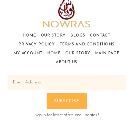
HOME
OUR STORY
BLOGS
CONTACT
PRIVACY POLICY
TERMS AND CONDITIONS
MY ACCOUNT
HOME
OUR STORY
MAIN PAGE
ABOUT US
Signup for latest offers and updates !