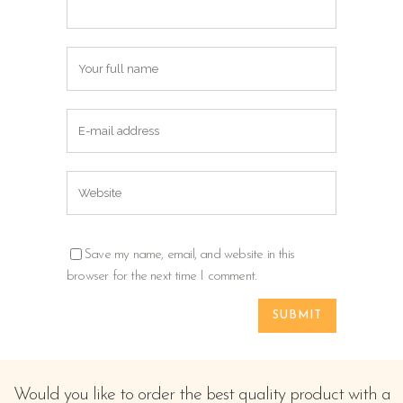
Save my name, email, and website in this
browser for the next time I comment.
Would you like to order the best quality product with a