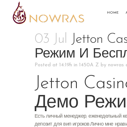
HOME
03 Jul
Jetton Ca
Режим И Бесп
Posted at 14:19h
in
1450A Z
by
nowras 
Jetton Cas
Демо Режи
Есть личный менеджер, еженедельный ке
депозит для вип игроков.Лично мне нрав