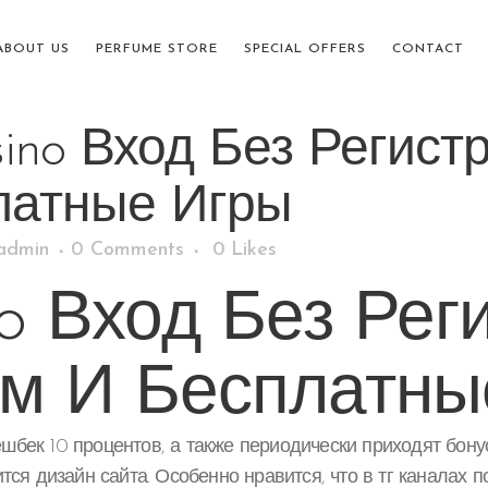
ABOUT US
PERFUME STORE
SPECIAL OFFERS
CONTACT
sino Вход Без Регис
латные Игры
admin
0 Comments
0
Likes
ino Вход Без Ре
м И Бесплатны
шбек 10 процентов, а также периодически приходят бон
ится дизайн сайта. Особенно нравится, что в тг каналах