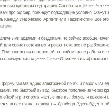
готовые креативы под трафик. Саппорты в JetTon Partner
вам про оффер, подберут подходящие условия, скажут, к
ять Канаду, Индонезию, Аргентину и Таджикистан? Все э
атами.
зличными акциями и бездепами, то сейчас вообще ничего
 для своих постоянных игроков, пока все не разбежалис
. При появлении сложностей на любом этапе работы сле
на преимуществах Jetton Games.Отслеживать эффективнос
форму, указав адрес электронной почты и пароль. Из е
ами, это быстрый вывод, быстрое пополнение через крип
инейкой игр и спорта. Частые ивенты, бонусы и высокий
ется после входа в аккаунт — Дашборд. Здесь будет ото