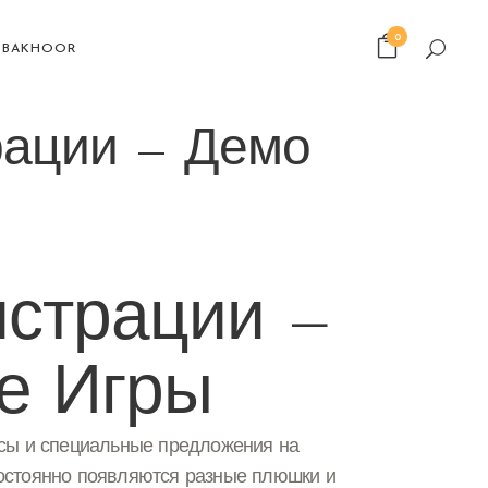
0
BAKHOOR
трации — Демо
гистрации —
е Игры
усы и специальные предложения на
 постоянно появляются разные плюшки и