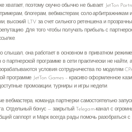
 хватает, поэтому скучно обычно не бывает. JetTon Partn
тримерам, блогерам, вебмастерам, соло-арбитражникам 
и, высокий LTV за счет сильного ретеншена и прозрачн
 репутацию. Для того чтобы получать прибыль с партнер
ссылке.
о слышал, она работает в основном в приватном режиме.
 о партнерской программе в сети практически не найти,
орабатываются условия сотрудничества по моделям CPA 
ой программе. JetTon Games – красиво оформленное кази
доступные промоакции, турниры и игры недели.
вые вебмастера, команда партнерки самостоятельно запу
аинга. Отдельный бонус — закрытый Telegam-канал с огро
 общий саппорт и Марк всегда рады помочь разобраться с