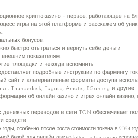
юционное криптоказино – первое, работающее на б
оцесс игры на этой платформе и расскажем об уник
s.
мальных бонусов.
ожно быстро отыграться и вернуть себе деньги.
 внешним показателям.
ругие площадки и некогда вспомнить.
доставляет подробные инструкции по фармингу ток
ьный сайт и альтернативные форматы доступа исполь
al, Thunderkick, Fugaso, Amatic, BGaming и другие.
ормации об онлайн-казино и играх онлайн-казино,
 денежных переводов в сети TON обеспечивает по
и средств.
 годы, особенно после роста стоимости токена в 2024 го
ой базой для онлайн-казино Jetton. Jetton casino испол