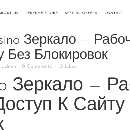
ABOUT US
PERFUME STORE
SPECIAL OFFERS
CONTACT
asino Зеркало — Раб
у Без Блокировок
 admin
0 Comments
0
Likes
ino Зеркало — Р
оступ К Сайту
к