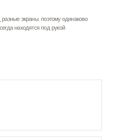
 разные экраны, поэтому одинаково
сегда находятся под рукой.