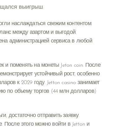
щущался выигрыш.
могли наслаждаться свежим контентом.
аланс между азартом и выгодой.
шена администрацией сервиса в любой
к и поменять на монеты Jeton coin. После
 демонстрирует устойчивый рост, особенно
ров к 2029 году. Jetton casino занимает
ю по объему торгов (44 млн долларов)
и, достаточно отправить заявку.
 После этого можно войти в Jetton и