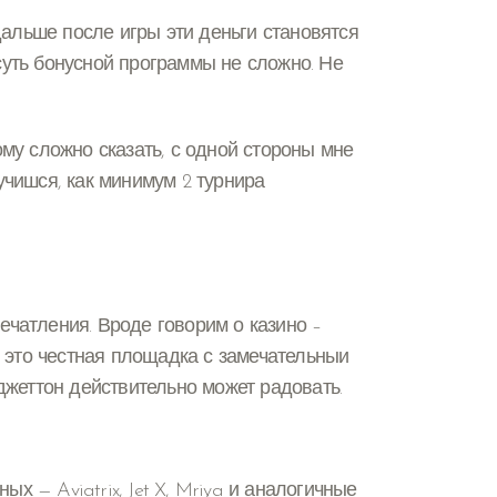
 дальше после игры эти деньги становятся
в суть бонусной программы не сложно. Не
ому сложно сказать, с одной стороны мне
учишся, как минимум 2 турнира
ечатления. Вроде говорим о казино –
ны это честная площадка с замечательныи
 джеттон действительно может радовать.
ых — Aviatrix, Jet X, Mriya и аналогичные