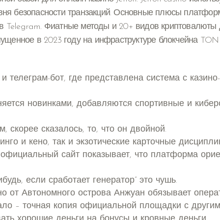
овня безопасности транзакций. Основные плюсы платфор
 Telegram. Фиатные методы и 20+ видов криптовалюты д
апущенное в 2023 году на инфраструктуре блокчейна TON 
 и телеграм-бот, где представлена система с казин
лняется новинками, добавляются спортивные и кибе
, скорее сказалось, то, что он двойной.
инго и кено, так и экзотические карточные дисципли
no официальный сайт показывает, что платформа ори
ибудь, если сработает генератор” это чушь.
но от Автономного острова Анжуан обязывает опер
кало – точная копия официальной площадки с другим
ать хорошие деньги на бонусы и кровные деньги.