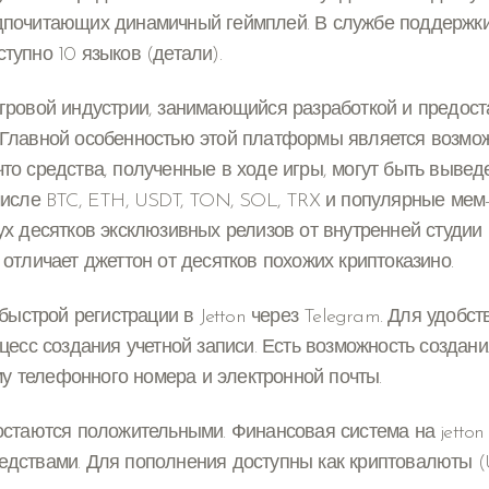
дпочитающих динамичный геймплей. В службе поддержки 
тупно 10 языков (детали).
 игровой индустрии, занимающийся разработкой и предо
 Главной особенностью этой платформы является возмож
что средства, полученные в ходе игры, могут быть выве
 числе BTC, ETH, USDT, TON, SOL, TRX и популярные мем-
ух десятков эксклюзивных релизов от внутренней студии 
 отличает джеттон от десятков похожих криптоказино.
строй регистрации в Jetton через Telegram. Для удобс
оцесс создания учетной записи. Есть возможность создан
у телефонного номера и электронной почты.
остаются положительными. Финансовая система на jetton 
едствами. Для пополнения доступны как криптовалюты (U