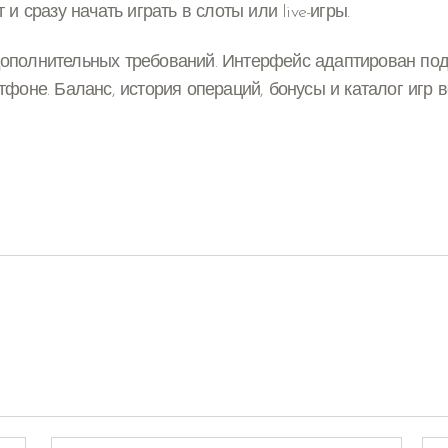
 и сразу начать играть в слоты или live-игры.
дополнительных требований. Интерфейс адаптирован под
тфоне. Баланс, история операций, бонусы и каталог игр в