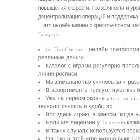
повышения скорости, прозрачности и ур
децентрализация операций и поддержка в
— это онлайн-казино с криптоуклоном, з
Telegram.
Jet Ton Casino – онлайн-платформа
реальные деньги.
Каталог с играми регулярно попо
линия росписи.
Максимально получилось за 4 разом
В ассортименте присутствуют как б
Уже на первом экране jetton casi
технологичность и удобство.
Вот здесь играю, а заносы “когда-н
Наличие лицензии у Telegram-кази
В таких случаях используется зер
Однако в этой игре можно выигрыв