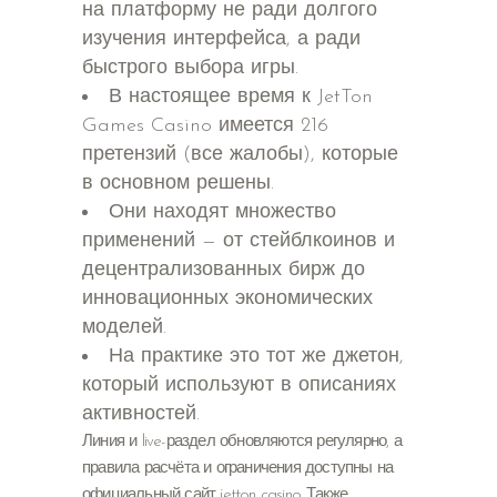
на платформу не ради долгого
изучения интерфейса, а ради
быстрого выбора игры.
В настоящее время к JetTon
Games Casino имеется 216
претензий (все жалобы), которые
в основном решены.
Они находят множество
применений — от стейблкоинов и
децентрализованных бирж до
инновационных экономических
моделей.
На практике это тот же джетон,
который используют в описаниях
активностей.
Линия и live-раздел обновляются регулярно, а
правила расчёта и ограничения доступны на
официальный сайт jetton casino. Также