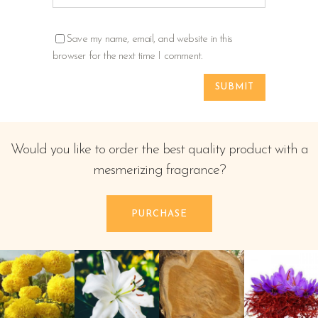
Save my name, email, and website in this
browser for the next time I comment.
Would you like to order the best quality product with a
mesmerizing fragrance?
PURCHASE