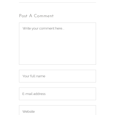
Post A Comment