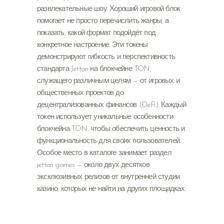
развлекательные шоу. Хороший игровой блок
помогает не просто перечислить жанры, а
показать, какой формат подойдёт под
конкретное настроение. Эти токены
демонстрируют гибкость и перспективность
стандарта Jetton на блокчейне TON,
служащего различным целям — от игровых и
общественных проектов до
децентрализованных финансов (DeFi). Каждый
токен использует уникальные особенности
блокчейна TON, чтобы обеспечить ценность и
функциональность для своих пользователей.
Особое место в каталоге занимает раздел
jetton games — около двух десятков
эксклюзивных релизов от внутренней студии
казино, которых не найти на других площадках.