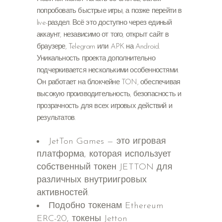
попробовать быстрые игры, а позже перейти в
live-раздел. Всё это доступно через единый
аккаунт, независимо от того, открыт сайт в
браузере, Telegram или APK на Android.
Уникальность проекта дополнительно
подчеркивается несколькими особенностями.
Он работает на блокчейне TON, обеспечивая
высокую производительность, безопасность и
прозрачность для всех игровых действий и
результатов.
JetTon Games — это игровая
платформа, которая использует
собственный токен JETTON для
различных внутриигровых
активностей.
Подобно токенам Ethereum
ERC-20, токены Jetton