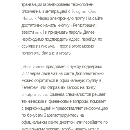
транзакций гарантированы технологией
блокчейна и интеграцией с Telegram Open
Network. Через электронную почту На сайте
достаточно нажать кнопку «Регистрация»,
ввести email и придумать пароль. Далее
необходимо подтвердить адрес, перейдя по
ссылке из письма — после этого можно
пополнять баланс и играть.
Jetton Games предлагает службу поддержки
24/7 через лайв-чат на сайте. Дополнительно
можно обратиться в официальную группу в
Телеграм или отправить запрос на почту
emailprotected. Команда специалистов решает
технические и финансовые вопросы, помогает
с верификацией и предоставляет информацию
по бонусам. Зарегистрируйтесь на
официальном сайте джеттон или перейдите по
актуальному зеркалу, чтобы начать игру с