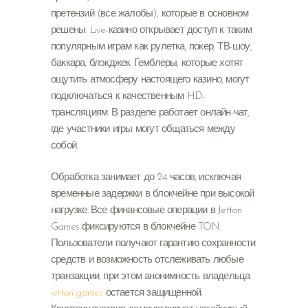
претензий (все жалобы), которые в основном
решены. Live-казино открывает доступ к таким
популярным играм как рулетка, покер, ТВ-шоу,
баккара, блэкджек. Гемблеры, которые хотят
ощутить атмосферу настоящего казино, могут
подключаться к качественным HD-
трансляциям. В разделе работает онлайн-чат,
где участники игры могут общаться между
собой.
Обработка занимает до 24 часов, исключая
временные задержки в блокчейне при высокой
нагрузке. Все финансовые операции в Jetton
Games фиксируются в блокчейне TON.
Пользователи получают гарантию сохранности
средств и возможность отслеживать любые
транзакции, при этом анонимность владельца
jetton games
остается защищенной.