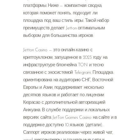
платформы. Ниже — компактная сводка,
которая поможет понять, подходит ли
площадка под ваш стиль игры. Такой набор
преимуществ делает Jetton оптимальным
выбором для большинства игроков.
Jetton Casino — это онлайн-казино с
криптоуклоном, запущенное в 2023 году на
инфраструктуре блокчейна TON и тесно
связанное с экосистемой Telegram. Площадка
ориентирована на аудиторию СНГ, Восточной
Европы и Азии, поддерживает несколько
десятков языков и работает по лицензии
Кюрасао с дополнительной авторизацией
Анжуана. В службе поддержки и локальных
версиях сайта JetTon Games Casino на сайте и в
поддержке доступно 10 языков (детали).
Саппорт игроков реализован через живой чат,