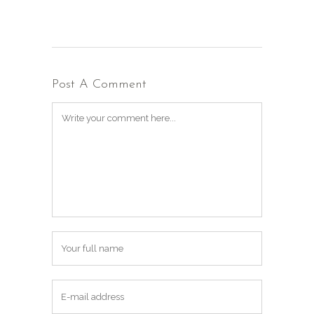
Post A Comment