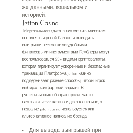
же данными, кошельком и
историей.
Jetton Casino
Telegram-казино дает возможность клиентам
пополнять игровой баланс и выводить
выигрыши несколькими удобными
финансовыми инструментами. Гемблеры могут
воспользоваться 20+ видами криптовалюты,
которая гарантирует ускоренные и безопасные
транзакции. Платформа jetton казино
поддерживает разные способы, чтобы игрок
выбирал комфортный вариант. В
русскоязычных обзорах проект часто
называют jetton казино и джеттон казино, а
название jeton casino используется как
альтернативное написание бренда.
Для вывода выигрышей при