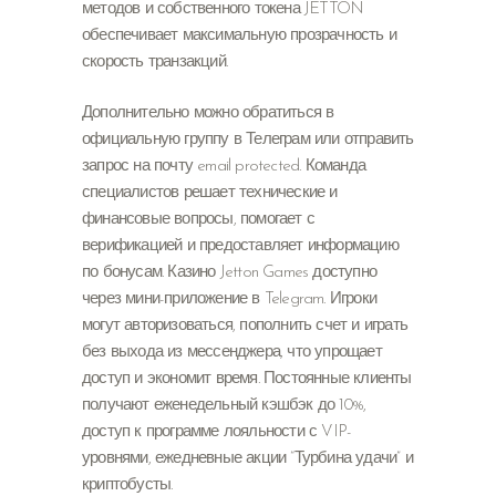
методов и собственного токена JETTON
обеспечивает максимальную прозрачность и
скорость транзакций.
Дополнительно можно обратиться в
официальную группу в Телеграм или отправить
запрос на почту email protected. Команда
специалистов решает технические и
финансовые вопросы, помогает с
верификацией и предоставляет информацию
по бонусам. Казино Jetton Games доступно
через мини-приложение в Telegram. Игроки
могут авторизоваться, пополнить счет и играть
без выхода из мессенджера, что упрощает
доступ и экономит время. Постоянные клиенты
получают еженедельный кэшбэк до 10%,
доступ к программе лояльности с VIP-
уровнями, ежедневные акции “Турбина удачи” и
криптобусты.