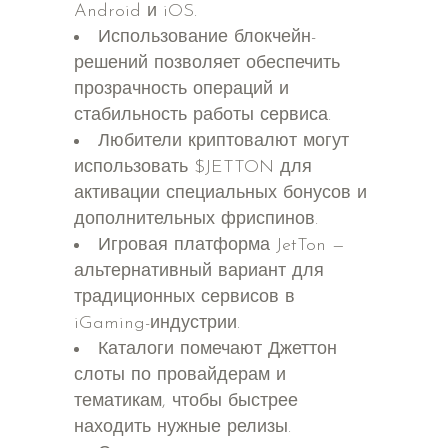
Android и iOS.
Использование блокчейн-
решений позволяет обеспечить
прозрачность операций и
стабильность работы сервиса.
Любители криптовалют могут
использовать $JETTON для
активации специальных бонусов и
дополнительных фриспинов.
Игровая платформа JetTon —
альтернативный вариант для
традиционных сервисов в
iGaming-индустрии.
Каталоги помечают Джеттон
слоты по провайдерам и
тематикам, чтобы быстрее
находить нужные релизы.