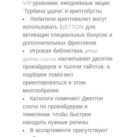
VIP-уровнями, ежедневные акции
“Турбина удачи” и криптобусты.
Любители криптовалют могут
использовать $JETTON для
активации специальных бонусов и
дополнительных фриспинов.
Игровая библиотека jetton
games casino насчитывает десятки
провайдеров и тысячи тайтлов, а
подборки помогают
ориентироваться в этом
многообразии.
Каталоги помечают Джеттон
слоты по провайдерам и
тематикам, чтобы быстрее
находить нужные релизы.
В ассортименте присутствуют