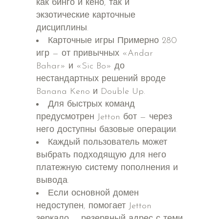
как бинго и кено, так и
экзотические карточные
дисциплины.
Карточные игры Примерно 280
игр — от привычных «Andar
Bahar» и «Sic Bo» до
нестандартных решений вроде
Banana Keno и Double Up.
Для быстрых команд
предусмотрен Jetton бот — через
него доступны базовые операции.
Каждый пользователь может
выбрать подходящую для него
платежную систему пополнения и
вывода.
Если основной домен
недоступен, помогает Jetton
зеркало — резервный адрес с теми