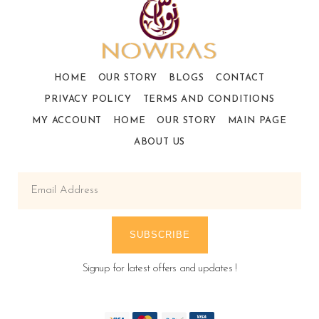
HOME
OUR STORY
BLOGS
CONTACT
PRIVACY POLICY
TERMS AND CONDITIONS
MY ACCOUNT
HOME
OUR STORY
MAIN PAGE
ABOUT US
Signup for latest offers and updates !