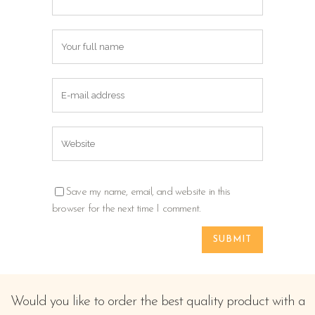
Save my name, email, and website in this
browser for the next time I comment.
Would you like to order the best quality product with a