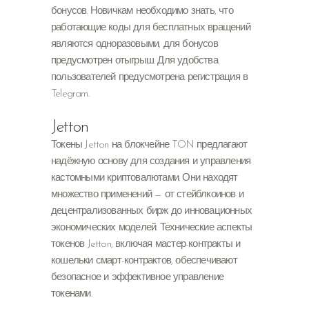
бонусов. Новичкам необходимо знать, что
работающие коды для бесплатных вращений
являются одноразовыми, для бонусов
предусмотрен отыгрыш. Для удобства
пользователей предусмотрена регистрация в
Telegram.
Jetton
Токены Jetton на блокчейне TON предлагают
надёжную основу для создания и управления
кастомными криптовалютами. Они находят
множество применений — от стейблкоинов и
децентрализованных бирж до инновационных
экономических моделей. Технические аспекты
токенов Jetton, включая мастер-контракты и
кошельки смарт-контрактов, обеспечивают
безопасное и эффективное управление
токенами.