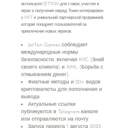
используют JETTON для ставок, участия в
играх и получения наград. Токен интегрирован
с NFT и уникальной партнерской программой,
которая поощряет пользователей за
привлечение новых игроков.
JetTon Games соблюдает
международные нормы
безопасности, включая KYC (Знай
своего клиента) и AML (Борьба с
отмыванием денег).
Фиатные методы и 20+ видов
криптовалюты для пополнения и
вывода.
Актуальные ссылки
публикуются в Telegram-канале
или отправляются на почту.
Запуск проекта 1 августа 2023