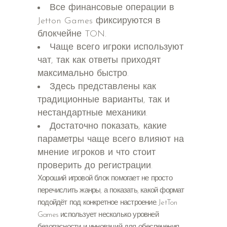
Все финансовые операции в
Jetton Games фиксируются в
блокчейне TON.
Чаще всего игроки используют
чат, так как ответы приходят
максимально быстро.
Здесь представлены как
традиционные варианты, так и
нестандартные механики.
Достаточно показать, какие
параметры чаще всего влияют на
мнение игроков и что стоит
проверить до регистрации.
Хороший игровой блок помогает не просто
перечислить жанры, а показать, какой формат
подойдёт под конкретное настроение. JetTon
Games использует несколько уровней