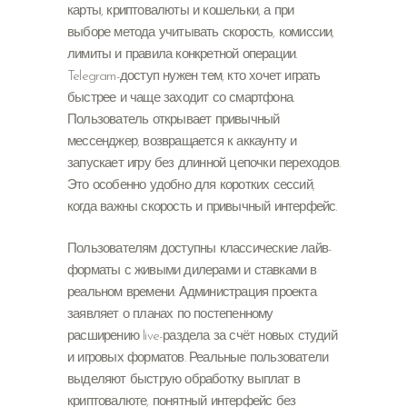
карты, криптовалюты и кошельки, а при
выборе метода учитывать скорость, комиссии,
лимиты и правила конкретной операции.
Telegram-доступ нужен тем, кто хочет играть
быстрее и чаще заходит со смартфона.
Пользователь открывает привычный
мессенджер, возвращается к аккаунту и
запускает игру без длинной цепочки переходов.
Это особенно удобно для коротких сессий,
когда важны скорость и привычный интерфейс.
Пользователям доступны классические лайв-
форматы с живыми дилерами и ставками в
реальном времени. Администрация проекта
заявляет о планах по постепенному
расширению live-раздела за счёт новых студий
и игровых форматов. Реальные пользователи
выделяют быструю обработку выплат в
криптовалюте, понятный интерфейс без