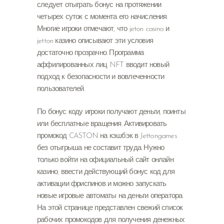
следует отыграть бонус на протяжении
четырех суток с момента его начисления.
Многие игроки отмечают, что jeton casino и
jetton казино описывают эти условия
достаточно прозрачно. Программа
аффилированных лиц NFT вводит новый
подход к безопасности и вовлеченности
пользователей.
По бонус коду игроки получают деньги, поинты
или бесплатные вращения. Активировать
промокод CASTON на кэшбэк в Jettongames
без отыгрыша не составит труда. Нужно
только войти на официальный сайт онлайн
казино, ввести действующий бонус код для
активации фриспинов и можно запускать
новые игровые автоматы на деньги оператора.
На этой странице представлен свежий список
рабочих промокодов для получения денежных