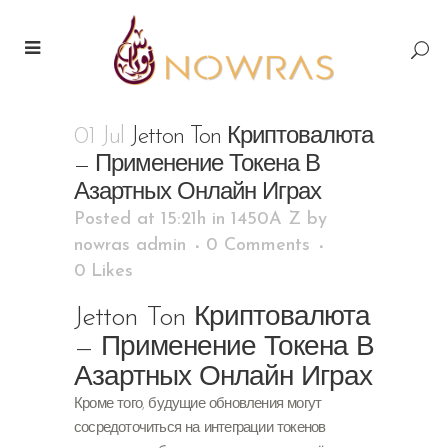
01 Jul
Jetton Ton Криптовалюта
— Применение Токена В
Азартных Онлайн Играх
Posted at 15:21h
in
1450A Z
by
nowras admin
0 Comments
0
Likes
Jetton Ton Криптовалюта
— Применение Токена В
Азартных Онлайн Играх
Кроме того, будущие обновления могут
сосредоточиться на интеграции токенов