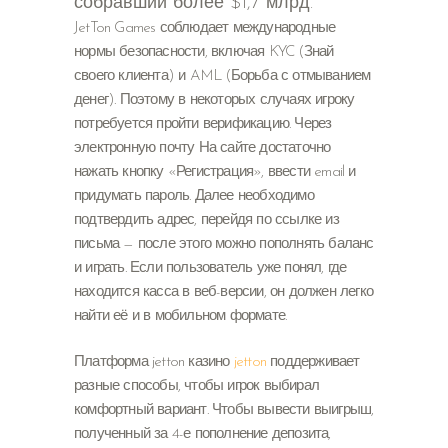
собравший более $1,7 млрд.
JetTon Games соблюдает международные
нормы безопасности, включая KYC (Знай
своего клиента) и AML (Борьба с отмыванием
денег). Поэтому в некоторых случаях игроку
потребуется пройти верификацию. Через
электронную почту На сайте достаточно
нажать кнопку «Регистрация», ввести email и
придумать пароль. Далее необходимо
подтвердить адрес, перейдя по ссылке из
письма — после этого можно пополнять баланс
и играть. Если пользователь уже понял, где
находится касса в веб-версии, он должен легко
найти её и в мобильном формате.
Платформа jetton казино
jetton
поддерживает
разные способы, чтобы игрок выбирал
комфортный вариант. Чтобы вывести выигрыш,
полученный за 4-е пополнение депозита,