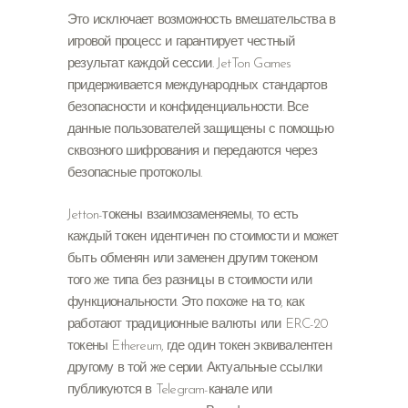
Это исключает возможность вмешательства в
игровой процесс и гарантирует честный
результат каждой сессии. JetTon Games
придерживается международных стандартов
безопасности и конфиденциальности. Все
данные пользователей защищены с помощью
сквозного шифрования и передаются через
безопасные протоколы.
Jetton-токены взаимозаменяемы, то есть
каждый токен идентичен по стоимости и может
быть обменян или заменен другим токеном
того же типа без разницы в стоимости или
функциональности. Это похоже на то, как
работают традиционные валюты или ERC-20
токены Ethereum, где один токен эквивалентен
другому в той же серии. Актуальные ссылки
публикуются в Telegram-канале или