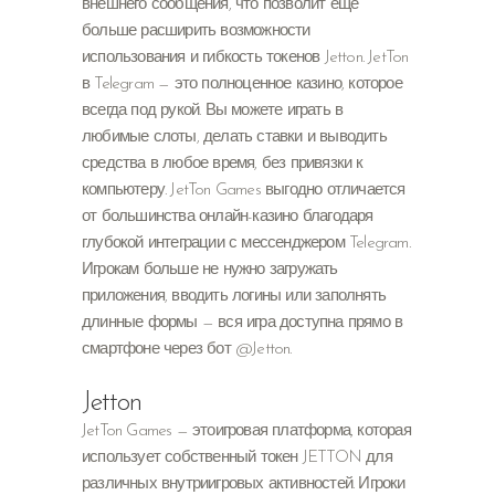
внешнего сообщения, что позволит ещё
больше расширить возможности
использования и гибкость токенов Jetton. JetTon
в Telegram — это полноценное казино, которое
всегда под рукой. Вы можете играть в
любимые слоты, делать ставки и выводить
средства в любое время, без привязки к
компьютеру. JetTon Games выгодно отличается
от большинства онлайн-казино благодаря
глубокой интеграции с мессенджером Telegram.
Игрокам больше не нужно загружать
приложения, вводить логины или заполнять
длинные формы — вся игра доступна прямо в
смартфоне через бот @Jetton.
Jetton
JetTon Games — этоигровая платформа, которая
использует собственный токен JETTON для
различных внутриигровых активностей. Игроки