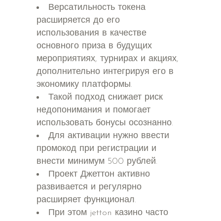
Версатильность токена
расширяется до его
использования в качестве
основного приза в будущих
мероприятиях, турнирах и акциях,
дополнительно интегрируя его в
экономику платформы.
Такой подход снижает риск
недопонимания и помогает
использовать бонусы осознанно.
Для активации нужно ввести
промокод при регистрации и
внести минимум 500 рублей.
Проект Джеттон активно
развивается и регулярно
расширяет функционал.
При этом jetton казино часто