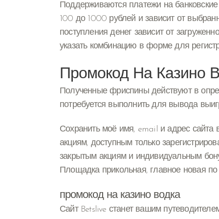
Поддерживаются платежи на банковские 
100 до 1000 рублей и зависит от выбран
поступления денег зависит от загруженн
указать комбинацию в форме для регистр
Промокод На Казино 
Полученные фриспины действуют в опред
потребуется выполнить для вывода выигр
Сохранить моё имя, email и адрес сайт
акциям, доступным только зарегистриро
закрытым акциям и индивидуальным бонус
Площадка прикольная, главное новая по 
промокод на казино водка
Сайт Betslive станет вашим путеводителе