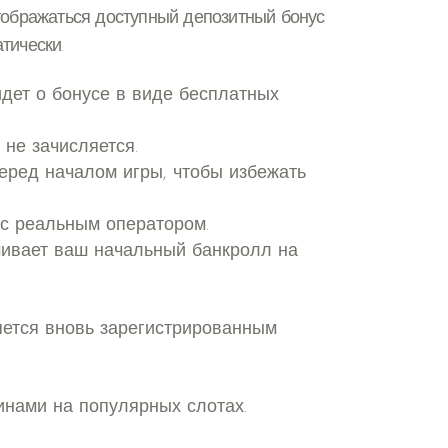
тображаться доступный депозитный бонус
тически.
идет о бонусе в виде бесплатных
 не зачисляется.
перед началом игры, чтобы избежать
 с реальным оператором.
чивает ваш начальный банкролл на
яется вновь зарегистрированным
инами на популярных слотах.