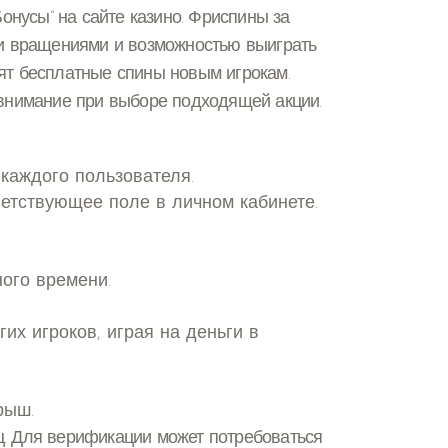
онусы” на сайте казино. Фриспины за
ми вращениями и возможностью выиграть
ят бесплатные спины новым игрокам.
 внимание при выборе подходящей акции.
каждого пользователя.
етствующее поле в личном кабинете.
ого времени.
их игроков, играя на деньги в
рыш.
иц. Для верификации может потребоваться