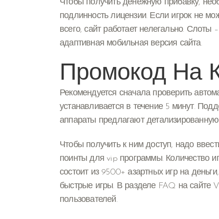
Чтобы получить денежную прибавку, нео
подлинность лицензии. Если игрок не мо
всего, сайт работает нелегально. Слоты 
адаптивная мобильная версия сайта.
Промокод На К
Рекомендуется сначала проверить автом
устанавливается в течение 5 минут. Под
аппараты предлагают детализированную 
Чтобы получить к ним доступ, надо вве
поинты для vip программы. Количество и
состоит из 9500+ азартных игр на деньги
быстрые игры. В разделе FAQ на сайте V
пользователей.