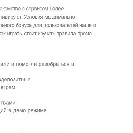
акомство с сервисом более
ктивируют. Условия максимально
льного бонуса для пользователей нашего
ак играть, стоит изучить правила промо
али и помогли разобраться в
здепозитные.
еграм.
ствами.
ий в демо режиме.