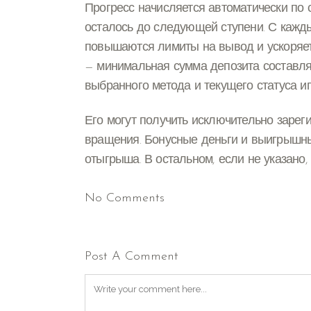
Прогресс начисляется автоматически по 
осталось до следующей ступени. С кажды
повышаются лимиты на вывод и ускоряетс
— минимальная сумма депозита составляе
выбранного метода и текущего статуса иг
Его могут получить исключительно зарег
вращения. Бонусные деньги и выигрышные
отыгрыша. В остальном, если не указано,
No Comments
Post A Comment