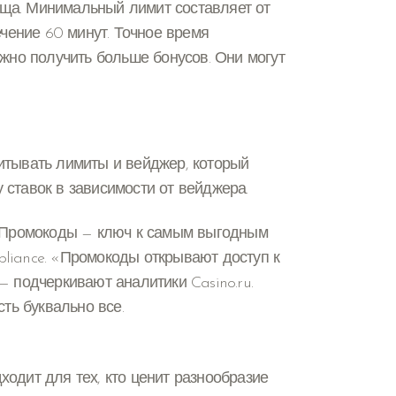
ща. Минимальный лимит составляет от
ечение 60 минут. Точное время
жно получить больше бонусов. Они могут
итывать лимиты и вейджер, который
ставок в зависимости от вейджера.
 «Промокоды — ключ к самым выгодным
liance. «Промокоды открывают доступ к
 подчеркивают аналитики Casino.ru.
ть буквально все.
ходит для тех, кто ценит разнообразие