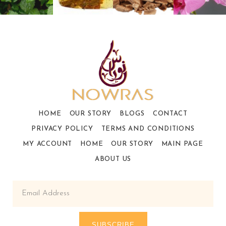
HOME
OUR STORY
BLOGS
CONTACT
PRIVACY POLICY
TERMS AND CONDITIONS
MY ACCOUNT
HOME
OUR STORY
MAIN PAGE
ABOUT US