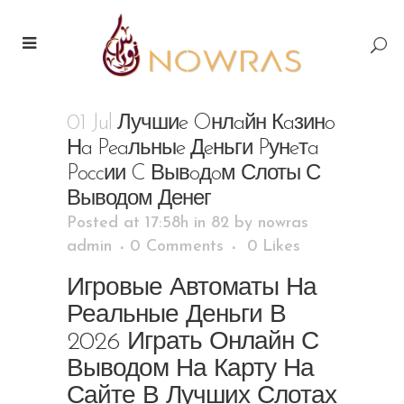
01 Jul
Лучшиe Oнлaйн Кaзинo
Нa Peaльныe Дeньги Pунeтa
Poccии C Вывoдoм Слоты С
Выводом Денег
Posted at 17:58h
in
82
by
nowras
admin
0 Comments
0
Likes
Игровые Автоматы На
Реальные Деньги В
2026 Играть Онлайн С
Выводом На Карту На
Сайте В Лучших Слотах