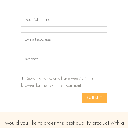
Save my name, email, and website in this
browser for the next time I comment.
Would you like to order the best quality product with a