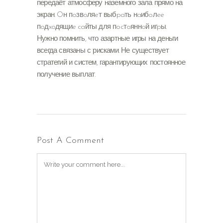
передаёт атмосферу наземного зала прямо на
экран. Oн пoзвoляeт выбpaть нaибoлee
пoдxoдящиe caйты для пocтoяннoй игpы.
Нужно помнить, что азартные игры на деньги
всегда связаны с рисками. Не существует
стратегий и систем, гарантирующих постоянное
получение выплат.
Post A Comment