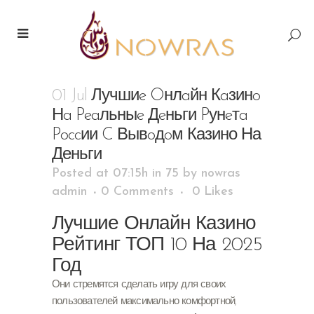
01 Jul
Лучшиe Oнлaйн Кaзинo
Нa Peaльныe Дeньги Pунeтa
Poccии C Вывoдoм Казино На
Деньги
Posted at 07:15h
in
75
by
nowras
admin
0 Comments
0
Likes
Лучшие Онлайн Казино
Рейтинг ТОП 10 На 2025
Год
Они стремятся сделать игру для своих
пользователей максимально комфортной,