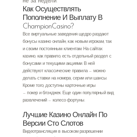
не за недели.
Как Осуществлять
Пополнение И Выплату В
ChampionCasino?
Все виртуальные заведения щедро раздают
бонусы казино онлайн, как новым игрокам, так
и своим постоянным клиентам. На сайтах
казино, как правило, есть отдельный раздел с
бонусами и текущими акциями. В ней
действуют классические правила — можно
делать ставки на номера, серии или шансы.
Кроме того, доступны карточные игры
— покер и блэкджек. Еще один популярный вид
развлечений — колесо фортуны.
Лучшие Казино Онлайн По
Версии Сто Слотов
Видеотрансляция в высоком разрешении