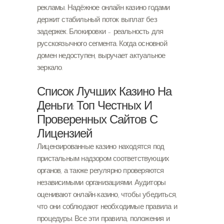
рекламы. Надёжное онлайн казино годами
держит стабильный поток выплат без
задержек. Блокировки – реальность для
русскоязычного сегмента. Когда основной
домен недоступен, выручает актуальное
зеркало.
Список Лучших Казино На
Деньги: Топ Честных И
Проверенных Сайтов С
Лицензией
Лицензированные казино находятся под
пристальным надзором соответствующих
органов, а также регулярно проверяются
независимыми организациями. Аудиторы
оценивают онлайн-казино, чтобы убедиться,
что они соблюдают необходимые правила и
процедуры. Все эти правила, положения и