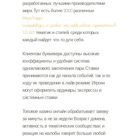
разработанных лучшими производителями
мира. Тут есть более 2000 различных
https://app-
s.ru/publ/igry_v_poker_na_rubli_obzor_operatorov/1-
1-0-743
тематик и стилей, среди которых
каждый найдет что-то для себя.
Клиентам букмекера доступны высокие
коэффициенты и удобная система
однокликового заключения пари. Ставки
принимаются как до начала событий, так и по
ходу их проведения в лайв-режиме. Игроки
могут оформлять ординары, экспрессы и
системные ставки.
Топовое казино онлайн обрабатывает заявку
за минуты, а не за недели. Возраст домена,
активность в тематических сообществах и
реакция на жалобы говорят больше любой