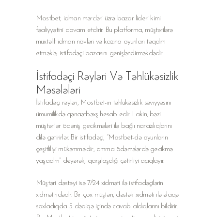
Mostbet, idman mərcləri üzrə bazar lideri kimi
fəaliyyətini davam etdirir. Bu platforma, müştərilərə
müxtəlif idman növləri və kazino oyunları təqdim
etməklə, istifadəçi bazasını genişləndirməkdədir.
İstifadəçi Rəyləri Və Təhlükəsizlik
Məsələləri
İstifadəçi rəyləri, Mostbet-in təhlükəsizlik səviyyəsini
ümumilikdə qənaətbəxş hesab edir. Lakin, bəzi
müştərilər ödəniş gecikmələri ilə bağlı narazılıqlarını
dilə gətirirlər. Bir istifadəçi, “Mostbet-də oyunların
çeşitliliyi mükəmməldir, amma ödəmələrdə gecikmə
yaşadım” deyərək, qarşılaşdığı çətinliyi açıqlayır.
Müştəri dəstəyi isə 7/24 xidməti ilə istifadəçilərin
xidmətindədir. Bir çox müştəri, dəstək xidməti ilə əlaqə
saxladıqda 5 dəqiqə içində cavab aldıqlarını bildirir.