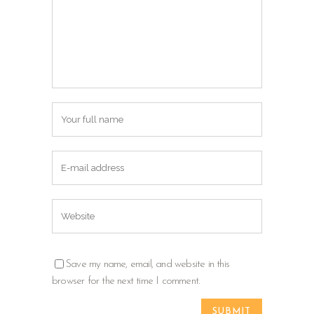
Save my name, email, and website in this
browser for the next time I comment.