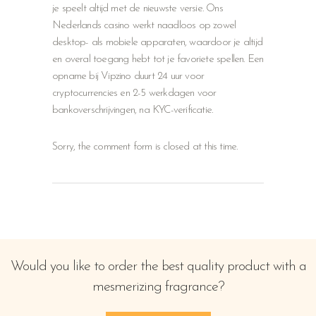
je speelt altijd met de nieuwste versie. Ons
Nederlands casino werkt naadloos op zowel
desktop- als mobiele apparaten, waardoor je altijd
en overal toegang hebt tot je favoriete spellen. Een
opname bij Vipzino duurt 24 uur voor
cryptocurrencies en 2-5 werkdagen voor
bankoverschrijvingen, na KYC-verificatie.
Sorry, the comment form is closed at this time.
Would you like to order the best quality product with a
mesmerizing fragrance?