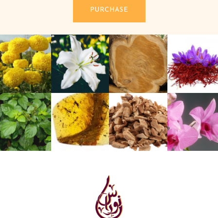
PURCHASE