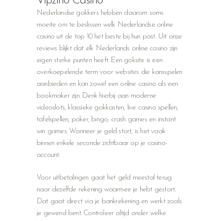
Vipzino Casino
Nederlandse gokkers hebben daarom soms
moeite om te beslissen welk Nederlandse online
casino uit de top 10 het beste bij hun past. Uit onze
reviews blijkt dat elk Nederlands online casino zijn
eigen sterke punten heeft. Een goksite is een
overkoepelende term voor websites die kansspelen
aanbieden en kan zowel een online casino als een
bookmaker zijn. Denk hierbij aan moderne
videoslots, klassieke gokkasten, live casino spellen,
tafelspellen, poker, bingo, crash games en instant
win games. Wanneer je geld stort, is het vaak
binnen enkele seconde zichtbaar op je casino-
account.
Voor uitbetalingen gaat het geld meestal terug
naar dezelfde rekening waarmee je hebt gestort.
Dat gaat direct via je bankrekening en werkt zoals
je gewend bent. Controleer altijd onder welke