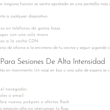
ue ninguna función se sienta apretada en una pantalla más
te a cualquier dispositivo:
uso en teléfonos de gama baja.
jugar con una sola mano.
ias a la caché CDN.
orio de oficina a la encimera de tu cocina y seguir jugando si
Para Sesiones De Alta Intensidad
stás en movimiento. Un viaje en bus o una sala de espera se
 el navegador.
ales o email.
bre nuevos jackpots o ofertas flash.
emoción alta sin interrumpir tu flujo.