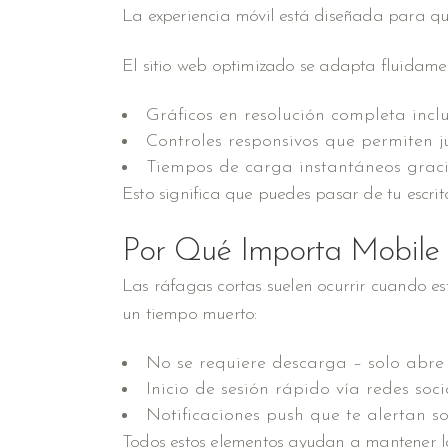
La experiencia móvil está diseñada para q
El sitio web optimizado se adapta fluidamen
Gráficos en resolución completa incl
Controles responsivos que permiten 
Tiempos de carga instantáneos grac
Esto significa que puedes pasar de tu escrit
Por Qué Importa Mobile 
Las ráfagas cortas suelen ocurrir cuando e
un tiempo muerto:
No se requiere descarga – solo abre
Inicio de sesión rápido vía redes soci
Notificaciones push que te alertan so
Todos estos elementos ayudan a mantener la 