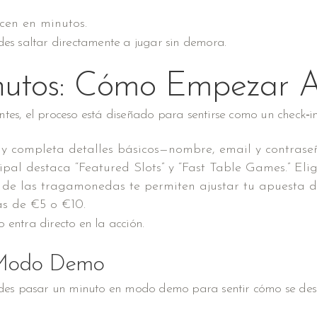
cen en minutos.
des saltar directamente a jugar sin demora.
nutos: Cómo Empezar 
tes, el proceso está diseñado para sentirse como un check‑i
 y completa detalles básicos—nombre, email y contras
pal destaca “Featured Slots” y “Fast Table Games.” Eli
e las tragamonedas te permiten ajustar tu apuesta de
as de €5 o €10.
 entra directo en la acción.
 Modo Demo
des pasar un minuto en modo demo para sentir cómo se desar