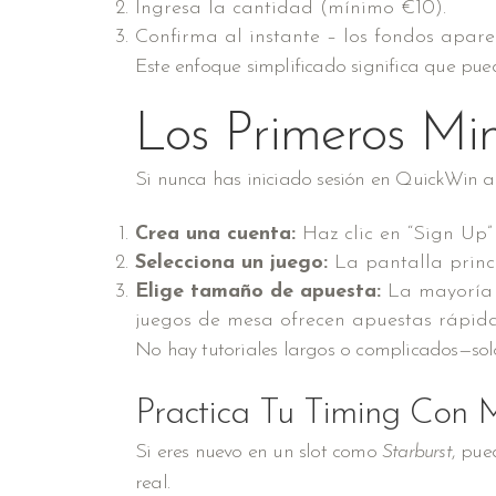
Ingresa la cantidad (mínimo €10).
Confirma al instante – los fondos apare
Este enfoque simplificado significa que pue
Los Primeros Mi
Si nunca has iniciado sesión en QuickWin an
Crea una cuenta:
Haz clic en “Sign Up”
Selecciona un juego:
La pantalla princi
Elige tamaño de apuesta:
La mayoría d
juegos de mesa ofrecen apuestas rápid
No hay tutoriales largos o complicados—solo
Practica Tu Timing Con
Si eres nuevo en un slot como
Starburst
, pue
real.