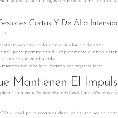
enan los atletas para ráfagas cortas de rendimiento: arranque
Sesiones Cortas Y De Alta Intensid
 de:
instantáneo tras cada spin o revelación de carta.
ostar poco permite decidir rápidamente cuándo detene
si uno se vuelve aburrido.
mientras minimiza la frustración por progreso lento.
e Mantienen El Impuls
mpleta sin un pequeño incentivo adicional. QuickWin ofrece
0 – ideal para recargar después de una sesión corta