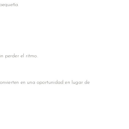
 pequeña.
n perder el ritmo.
 convierten en una oportunidad en lugar de