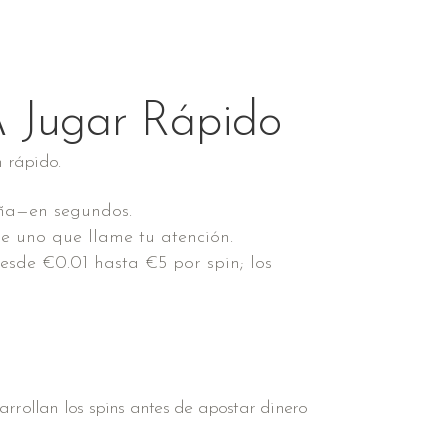
A Jugar Rápido
n rápido.
eña—en segundos.
ge uno que llame tu atención.
sde €0.01 hasta €5 por spin; los
rollan los spins antes de apostar dinero