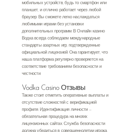
мобильных устройств, будь то смартфон или
планшет, и отлично работает через любой
браузер. Вы сможете легко наслаждаться
любимыми играми без установки
дополнительных программ. В Онлайн казино
Водка всегда соблюдаем международные
стандарты азартных игр, подтвержденные
официальной лицензией. Она гарантирует, что
наша платформа регулярно проверяется на
соответствие требованиям безопасности и
честности.
Vodka Casino Отзывы
Также стоит отметить оперативные выплаты и
отсутствие сложностей с верификацией
профиля. Идентификация личности —
обязательная процедура на многих
лицензионных сайтах. Служба безопасности
должна убедиться в совершеннолетии игрока,