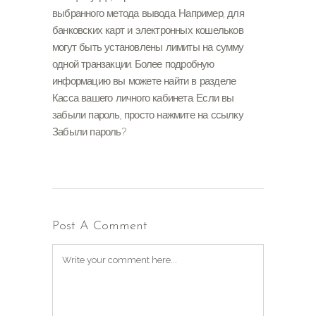
выбранного метода вывода. Например, для
банковских карт и электронных кошельков
могут быть установлены лимиты на сумму
одной транзакции. Более подробную
информацию вы можете найти в разделе
Касса вашего личного кабинета. Если вы
забыли пароль, просто нажмите на ссылку
Забыли пароль?
Post A Comment