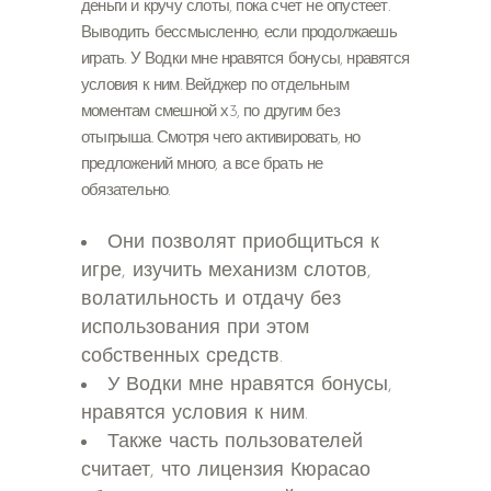
деньги и кручу слоты, пока счет не опустеет.
Выводить бессмысленно, если продолжаешь
играть. У Водки мне нравятся бонусы, нравятся
условия к ним. Вейджер по отдельным
моментам смешной х3, по другим без
отыгрыша. Смотря чего активировать, но
предложений много, а все брать не
обязательно.
Они позволят приобщиться к
игре, изучить механизм слотов,
волатильность и отдачу без
использования при этом
собственных средств.
У Водки мне нравятся бонусы,
нравятся условия к ним.
Также часть пользователей
считает, что лицензия Кюрасао