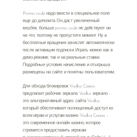
Promo code надо ввести в специальное поле
еще до депозита. Он даст увеличенный
кешбек, больше promo code не действуют ни
на что, поэтому не пропустите момент. Ну а
бесплатные вращения зачислят автоматически
после активации подписки. Играть можно как в
демо-режиме, так и на реальные ставки.
Подробные условия начисления и отыгрыша
размещены на сайте и понятны пользователям.
Для обхода блокировок Vodka Casino
предлагает рабочие зеркала. Vodka зеркало –
это альтернативный адрес сайта Vodka,
который обеспечивает полноценный доступ ко
всем играм и услугам казино. Vodka Casino –
это современное онлайн-казино, которое
стремится предоставить игрокам