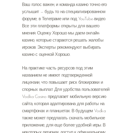
Ваш голос важен, и команда казино точно его
услышит — будь то на специализированном
форуме, в Телеграме или под YouTube-видео.
Все эти платформы открыты для вашего
мнения. Оценку Хорошо мы даем онлайн-
казино, которые стараются решать жалобы
игроков. Эксперты рекомендуют выбирать
казино с оценкой Хорошо.
На практике часть ресурсов под этим
названием не имеют подтвержденной
лицензии, что повышает риск блокировки и
спорных выплат. Для удобства пользователей
Vodka Casino предлагает мобильную версию
сайта, которая адаптирована для работы на
смартфонах и планшетах. В будущем Vodka
также может предлагать скачать мобильное
приложение, для еще более удобной игры. В
некоторых регионах доступ к официальному