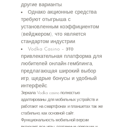
другие варианты.
Однако акционные средства
требуют отыгрыша с
установленным коэффициентом
(вейджером), что является
стандартом индустрии.
Vodka Casino – это
привлекательная платформа для
любителей онлайн-гемблинга,
предлагающая широкий выбор
игр, щедрые бонусы и удобный
интерфейс.
Зеркала Vodka casino полностью
адаптированы для мобильных устройств и
работают на смартфонах и планшетах так же
стабильно, как основной сайт.
Функциональность мобильной версии