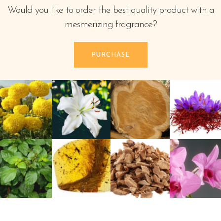
Would you like to order the best quality product with a
mesmerizing fragrance?
PURCHASE