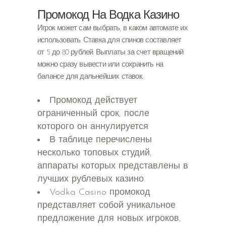
Промокод На Водка Казино
Игрок может сам выбрать, в каком автомате их
использовать. Ставка для спинов составляет
от 5 до 80 рублей. Выплаты за счет вращений
можно сразу вывести или сохранить на
балансе для дальнейших ставок.
Промокод действует
ограниченный срок, после
которого он аннулируется.
В таблице перечислены
несколько топовых студий,
аппараты которых представлены в
лучших рублевых казино.
Vodka Casino промокод
представляет собой уникальное
предложение для новых игроков,