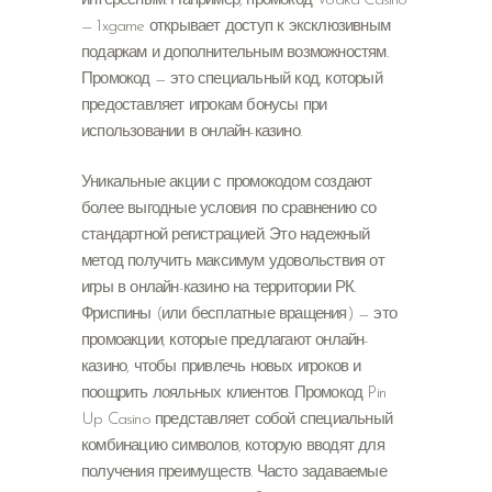
интересным. Например, промокод Vodka Casino
— 1xgame открывает доступ к эксклюзивным
подаркам и дополнительным возможностям.
Промокод — это специальный код, который
предоставляет игрокам бонусы при
использовании в онлайн-казино.
Уникальные акции с промокодом создают
более выгодные условия по сравнению со
стандартной регистрацией. Это надежный
метод получить максимум удовольствия от
игры в онлайн-казино на территории РК.
Фриспины (или бесплатные вращения) — это
промоакции, которые предлагают онлайн-
казино, чтобы привлечь новых игроков и
поощрить лояльных клиентов. Промокод Pin
Up Casino представляет собой специальный
комбинацию символов, которую вводят для
получения преимуществ. Часто задаваемые