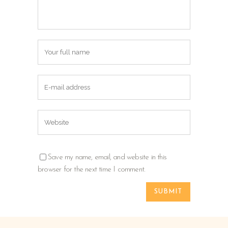
Save my name, email, and website in this
browser for the next time I comment.