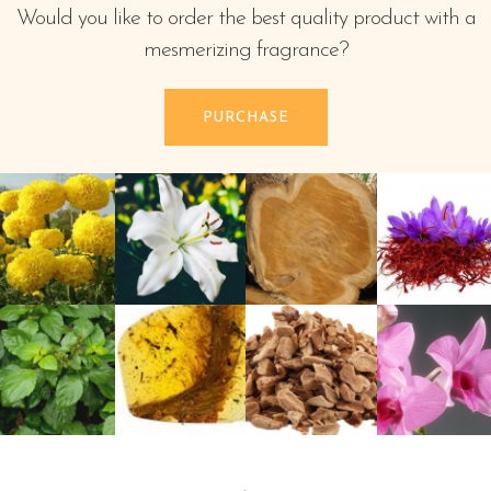
Would you like to order the best quality product with a
mesmerizing fragrance?
PURCHASE