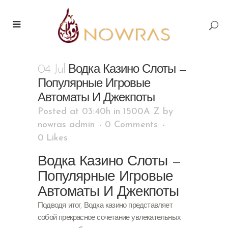
04 Jul
Водка Казино Слоты —
Популярные Игровые
Автоматы И Джекпоты
Posted at 03:40h
in
1500A Z
by
nowras admin
0 Comments
0
Likes
Водка Казино Слоты —
Популярные Игровые
Автоматы И Джекпоты
Подводя итог, Водка казино представляет
собой прекрасное сочетание увлекательных