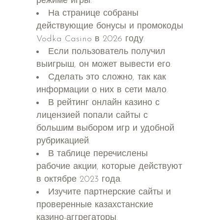
режиме игры.
На странице собраны
действующие бонусы и промокоды
Vodka Casino в 2026 году.
Если пользователь получил
выигрыш, он может вывести его.
Сделать это сложно, так как
информации о них в сети мало.
В рейтинг онлайн казино с
лицензией попали сайты с
большим выбором игр и удобной
рубрикацией.
В таблице перечислены
рабочие акции, которые действуют
в октябре 2023 года.
Изучите партнерские сайты и
проверенные казахстанские
казино-аггрегаторы.