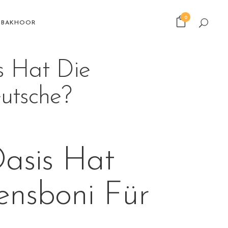
0
BAKHOOR
s Hat Die
utsche?
asis Hat
ensboni Für