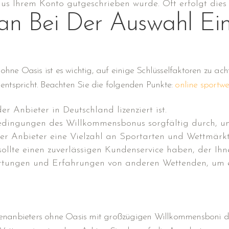
s Ihrem Konto gutgeschrieben wurde. Oft erfolgt dies 
an Bei Der Auswahl Ein
hne Oasis ist es wichtig, auf einige Schlüsselfaktoren zu acht
 entspricht. Beachten Sie die folgenden Punkte:
online sportwe
er Anbieter in Deutschland lizenziert ist.
edingungen des Willkommensbonus sorgfältig durch, u
er Anbieter eine Vielzahl an Sportarten und Wettmärkt
ollte einen zuverlässigen Kundenservice haben, der Ihne
rtungen und Erfahrungen von anderen Wettenden, um 
ttenanbieters ohne Oasis mit großzügigen Willkommensboni de