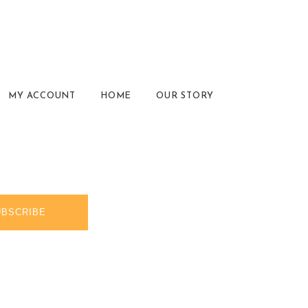
MY ACCOUNT
HOME
OUR STORY