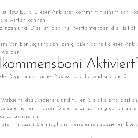
zu 150 Euro. Dieser Anbieter kommt mit einem sehr ben
 Sie wetten können.
inzahlung. Dies ist ideal für Wettanfänger, die risikof
m von Bonusguthaben. Ein großer Vorteil dieses Anbiete
n werden.
kommensboni Aktiviert
der Regel ein einfacher Prozess. Nachfolgend sind die Schrit
 Webseite des Anbieters und füllen Sie alle erforderlic
 zu erhalten, müssen Sie eine Einzahlung durchführen
s zu aktivieren.
ietern müssen Sie möglicherweise einen speziellen Bon