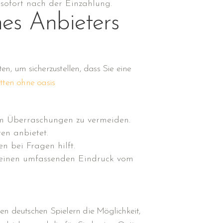
sofort nach der Einzahlung.
es Anbieters
en, um sicherzustellen, dass Sie eine
tten ohne oasis
m Überraschungen zu vermeiden.
en anbietet.
n bei Fragen hilft.
einen umfassenden Eindruck vom
n deutschen Spielern die Möglichkeit,