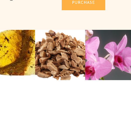
PURCHASE