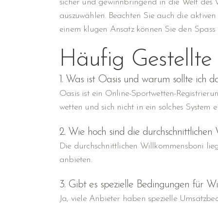
sicher und gewinnbringend in die Welt des 
auszuwählen. Beachten Sie auch die aktiven
einem klugen Ansatz können Sie den Spass a
Häufig Gestellt
1. Was ist Oasis und warum sollte ich d
Oasis ist ein Online-Sportwetten-Registrier
wetten und sich nicht in ein solches System e
2. Wie hoch sind die durchschnittliche
Die durchschnittlichen Willkommensboni lie
anbieten.
3. Gibt es spezielle Bedingungen für 
Ja, viele Anbieter haben spezielle Umsatzb