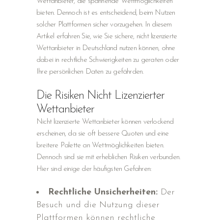
Wettanbieter, die spannende Wettmöglichkeiten
bieten. Dennoch ist es entscheidend, beim Nutzen
solcher Plattformen sicher vorzugehen. In diesem
Artikel erfahren Sie, wie Sie sichere, nicht lizenzierte
Wettanbieter in Deutschland nutzen können, ohne
dabei in rechtliche Schwierigkeiten zu geraten oder
Ihre persönlichen Daten zu gefährden.
Die Risiken Nicht Lizenzierter
Wettanbieter
Nicht lizenzierte Wettanbieter können verlockend
erscheinen, da sie oft bessere Quoten und eine
breitere Palette an Wettmöglichkeiten bieten.
Dennoch sind sie mit erheblichen Risiken verbunden.
Hier sind einige der häufigsten Gefahren:
Rechtliche Unsicherheiten:
Der
Besuch und die Nutzung dieser
Plattformen können rechtliche