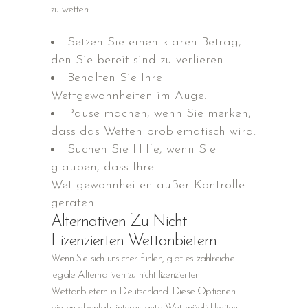
zu wetten:
Setzen Sie einen klaren Betrag,
den Sie bereit sind zu verlieren.
Behalten Sie Ihre
Wettgewohnheiten im Auge.
Pause machen, wenn Sie merken,
dass das Wetten problematisch wird.
Suchen Sie Hilfe, wenn Sie
glauben, dass Ihre
Wettgewohnheiten außer Kontrolle
geraten.
Alternativen Zu Nicht
Lizenzierten Wettanbietern
Wenn Sie sich unsicher fühlen, gibt es zahlreiche
legale Alternativen zu nicht lizenzierten
Wettanbietern in Deutschland. Diese Optionen