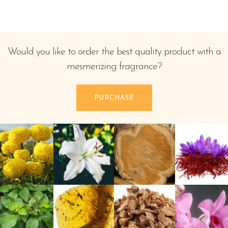
Would you like to order the best quality product with a
mesmerizing fragrance?
PURCHASE