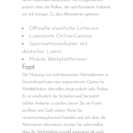
bieten ebenfalls interessante Wettmöglichkeiten,
jedoch ohne die Risiken, die nicht lizenzierte Anbieter
mit sich bringen. Zu den Alternativen gehören:
Offizielle staatliche Lotterien
Lizenzierte Online-Casinos
Sportwettenanbieter mit
deutscher Lizenz
Mobile Wettplattformen
Fazit
Die Nutzung von nicht lizenzierten Wettanbietern in
Deutschland kann eine ansprechende Option für
Wettliebhaber darstellen, birgt jedoch viele Risiken.
Es ist unerlässlich, die Sicherheit und Seriosität
solcher Anbieter zu prüfen, bevor Sie ein Konto
eröffnen und Geld setzen. Wenn Sie
verantwortungsbewusst handeln und sich über die
Alternativen informieren, können Sie sicherstellen,
dass Ihr Wetterlebnis sowohl spannend als auch