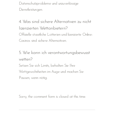
Datenschutzprobleme und unzuverlässige
Dienstleistungen.
4. Was sind sichere Alternativen zu nicht
lizenzierten Wettanbietern?
Offizielle staatliche Lotterien und lizenzierte Online-
Casinos sind sichere Alternativen.
5. Wie kann ich verantwortungsbewusst
wetten?
Setzen Sie sich Limits, behalten Sie Ihre
Wettgewohnheiten im Auge und machen Sie
Pausen, wenn nötig.
Sorry, the comment form is closed at this time.