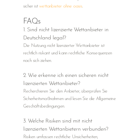
sicher ist
wettanbieter ohne oasis
.
FAQs
1. Sind nicht lizenzierte Wettanbieter in
Deutschland legal?
Die Nutzung nicht lizenzierter Wettanbieter ist
rechtlich riskant und kann rechtliche Konsequenzen
nach sich ziehen.
2. Wie erkenne ich einen sicheren nicht
lizenzierten Wettanbieter?
Recherchieren Sie den Anbieter, überprüfen Sie
Sicherheitsmaßnahmen und lesen Sie die Allgemeine
Geschäftsbedingungen.
3. Welche Risiken sind mit nicht
lizenzierten Wettanbietern verbunden?
Risiken umfassen rechtliche Unsicherheiten,