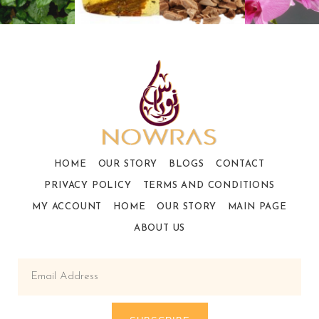
HOME
OUR STORY
BLOGS
CONTACT
PRIVACY POLICY
TERMS AND CONDITIONS
MY ACCOUNT
HOME
OUR STORY
MAIN PAGE
ABOUT US